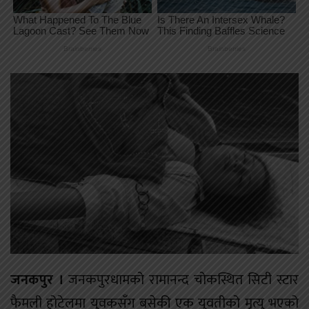
जनकपुर ।
जनकपुरधामको रामानन्द चोकस्थित सिटी स्टार
फैमली होटेलमा युवकसँग बसेकी एक युवतीको मृत्यु भएको