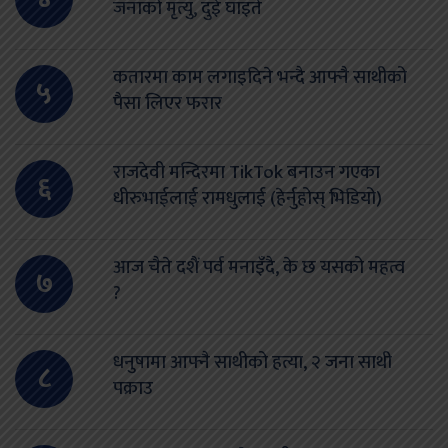
जनाको मृत्यु, दुई घाइते
कतारमा काम लगाइदिने भन्दै आफ्नै साथीको
५
पैसा लिएर फरार
राजदेवी मन्दिरमा TikTok बनाउन गएका
६
धीरुभाईलाई रामधुलाई (हेर्नुहोस् भिडियो)
आज चैते दशैं पर्व मनाइँदै, के छ यसको महत्व
७
?
धनुषामा आफ्नै साथीको हत्या, २ जना साथी
८
पक्राउ