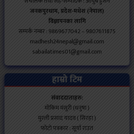
संचालक तथा सह-सम्पादक : आयुब हुसेन
जनकपुरधाम, प्रदेश-मधेश (नेपाल)
विज्ञापनका लागि
सम्पर्क नम्बर : 9869677042 – 9807611875
madhesh24nepal@gmail.com
sabailatimes01@gmail.com
हाम्रो टिम
संवाददाताहरु:
मोकिम मंसुरी (धनुषा )
मुरली प्रसाद यादव ( सिरहा )
फोटो पत्रकार : सूर्या राउत