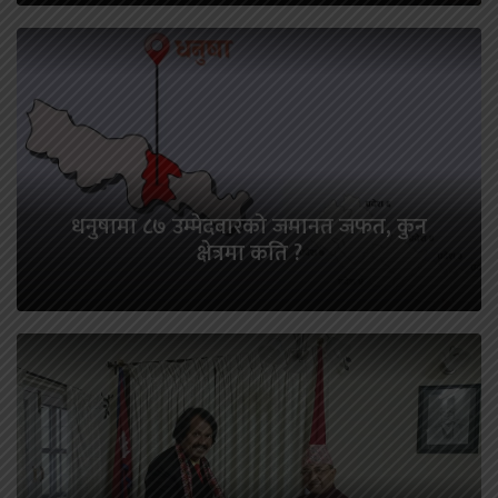
धनुषामा ८७ उम्मेदवारको जमानत जफत, कुन
क्षेत्रमा कति ?