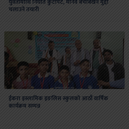
युवतीमाथि निर्घात कुटपिट, मानव बेचबिखन मुद्दा
चलाउने तयारी
ईकरा इस्लामिक इङलिस स्कुलको आठौं वार्षिक
कार्यक्रम सम्पन्न