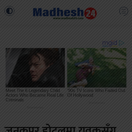
जनकपुर होटलमा युवकसँग