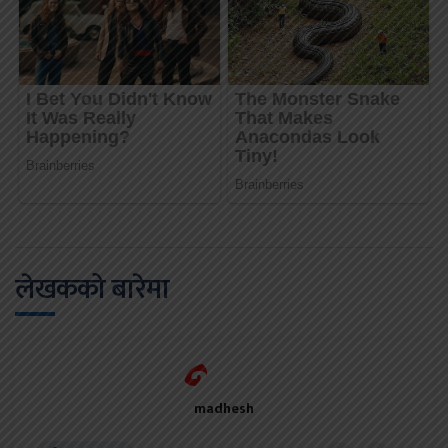
लेखकको बारेमा
madhesh