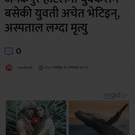
बसेकी युवती अचेत भेटिइन्,
अस्पताल लग्दा मृत्यु
0
madhesh
२०८० फाल्गुन २९, मंगलवार १२:५५