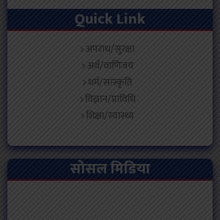
Quick Link
अपराध/सुरक्षा
अर्थ/वाणिजय
धर्म/सांस्कृति
विज्ञान/प्राविधि
शिक्षा/स्वास्थ्य
सोसल मिडिया