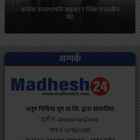
कांग्रेस उपसभापति खड्का र सिके राउतबीच
भेट
सम्पर्क
धनुष मिडिया ग्रुप प्रा.लि. द्वारा संचालित
दर्ता नं. २३०७७/०७६/०७७
पान नं. ६०९६८५३६९