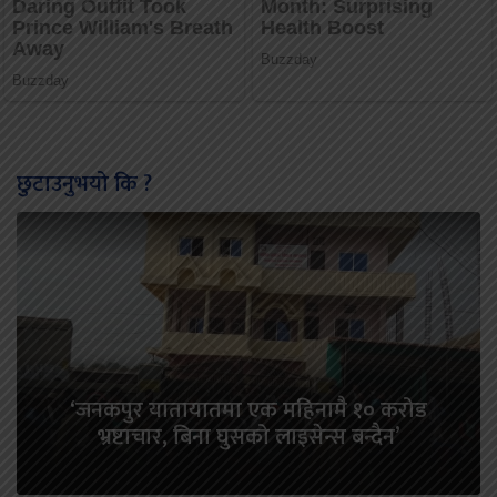
छुटाउनुभयो कि ?
‘जनकपुर यातायातमा एक महिनामै १० करोड
भ्रष्टाचार, बिना घुसको लाइसेन्स बन्दैन’