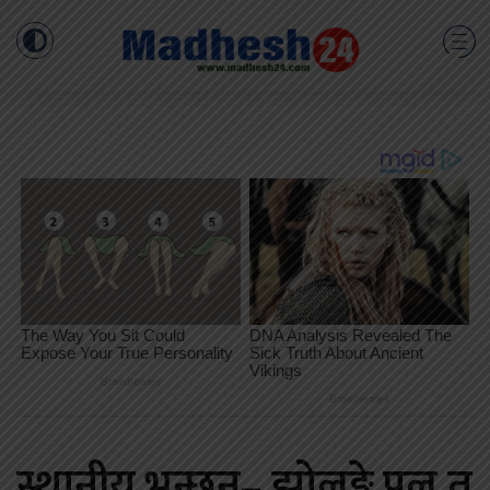
स्थानीय भन्छन्– झोलुङ्गे पुल त