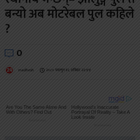
बन्यो अब मोटरेबल पुल कहिले
?
0
madhesh
२०८० फाल्गुन १२, शनिबार २२:४४