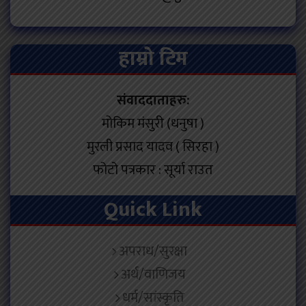
हाम्रो टिम
संवाददाताहरु:
मोकिम मंसुरी (धनुषा )
मुरली प्रसाद यादव ( सिरहा )
फोटो पत्रकार : सूर्या राउत
Quick Link
अपराध/सुरक्षा
अर्थ/वाणिजय
धर्म/सांस्कृति