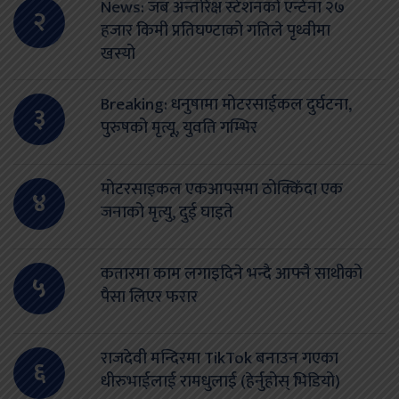
News: जब अन्तरिक्ष स्टेशनको एन्टेना २७
२
हजार किमी प्रतिघण्टाको गतिले पृथ्वीमा
खस्यो
Breaking: धनुषामा मोटरसाईकल दुर्घटना,
३
पुरुषको मृत्यू, युवति गम्भिर
मोटरसाइकल एकआपसमा ठोक्किँदा एक
४
जनाको मृत्यु, दुई घाइते
कतारमा काम लगाइदिने भन्दै आफ्नै साथीको
५
पैसा लिएर फरार
राजदेवी मन्दिरमा TikTok बनाउन गएका
६
धीरुभाईलाई रामधुलाई (हेर्नुहोस् भिडियो)