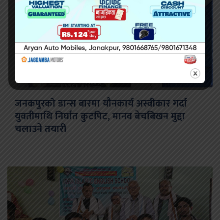
जनकपुरको डान्स बारमा यौनकार्य अस्वीकार गर्दा
युवतीमाथि निर्घात कुटपिट, मानव बेचबिखन मुद्दा
चलाउने तयारी