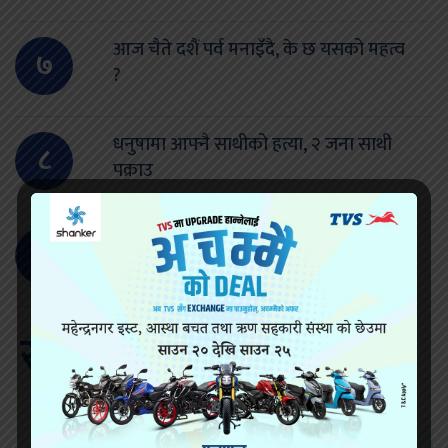
आज चैते दशैं पर्व मनाइँदै, के छ यसको महत्व
७
?
धनुषामा आफ्नै साथीको हत्या, २ जना साथी
८
पक्राउ
यस कारण पक्राउ परे लक्ष्मी साह
९
सम्बन्धित खवर