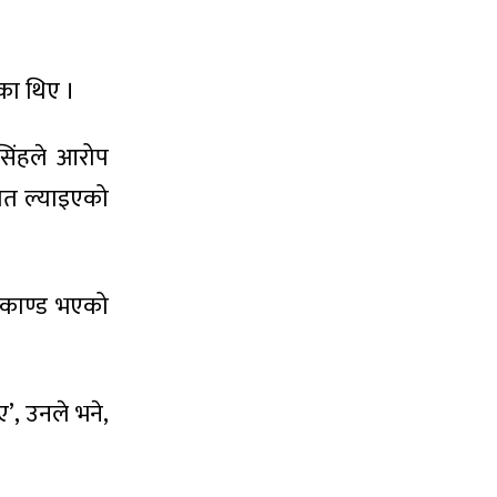
का थिए ।
िंहले आरोप
ठात ल्याइएको
ा काण्ड भएको
ए’, उनले भने,