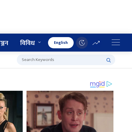
ञ्जन
विविध
English