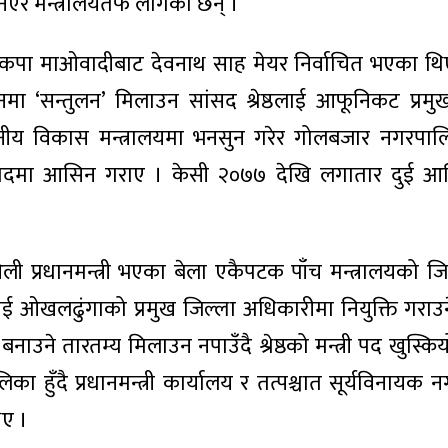
एर मन्त्रालयतर्फ लागेका छन् ।
पा माओवादीबाट देवनाथ साह मेयर निर्वाचित भएका थि
ा ‘सन्तुलन’ मिलाउन सांसद श्रेष्ठलाई आफूनिकट प्रमु
ीय विकास मन्त्रालयमा भनसुन गरेर गोलबजार नगरपालि
पदमा आसिन गराए । केसी २०७७ देखि लगातार दुई आर्थ
।
ा ओली प्रधानमन्त्री भएका बेला एकैपटक पाँच मन्त्रालयको ज
लाई ओखलढुंगाको प्रमुख जिल्ला अधिकारीमा नियुक्ति गराउने
उने तारतम्य मिलाउन नपाउँदै श्रेष्ठको मन्त्री पद खुस्कि
ा हुँदै प्रधानमन्त्री कार्यालय र तत्पश्चात सूर्यविनायक
िए ।