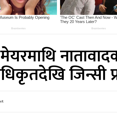
मेयरमाथि नातावाद
धिकृतदेखि जिन्सी प
:५९