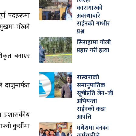
सिरहा
कारागारको
र्ण पदहरूमा
अवस्थाबारे
राईनको गम्भीर
मुखमा गरेको
प्रश्न
सिराहामा गोली
प्रहार गरी हत्या
अधिकृत बनाएर
रास्वपाको
ले दाजुमार्फत
समानुपातिक
सूचीप्रति जेन–जी
अभियन्ता
राईनको कडा
ख प्रशासकीय
आपत्ति
्नो कुर्सीमा
मधेशमा वनका
कर्मचारीले