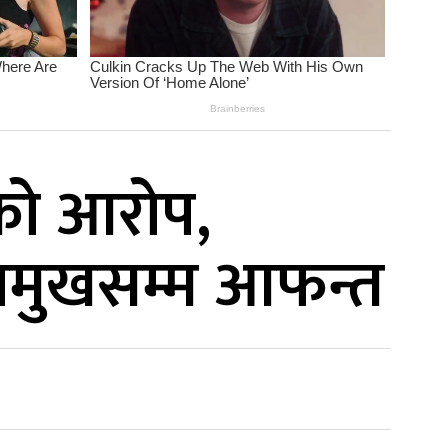
को आरोप,
्रमुखसम्म आफन्त