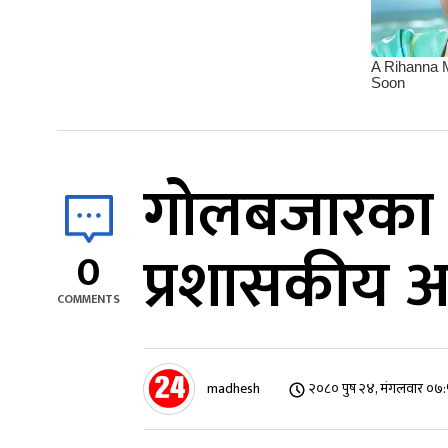
गोलबजारका 
प्रशासकीय अ
0
COMMENTS
madhesh
२०८० पुष २४, मंगलवार ०७