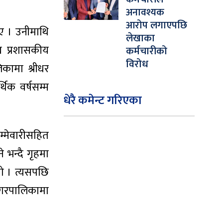
अनावश्यक
आरोप लगाएपछि
ए । उनीमाथि
लेखाका
ख प्रशासकीय
कर्मचारीको
विरोध
कामा श्रीधर
िक वर्षसम्म
धेरै कमेन्ट गरिएका
िम्मेवारीसहित
 भन्दै गृहमा
यो । त्यसपछि
 नगरपालिकामा