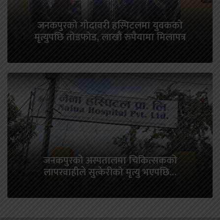
जनकपुरको गोदावरी हस्पिटलमा युवकको
मृत्युपछि तोडफोड, लाखौं रुपैयामा मिलापत्र
जनकपुरको अस्पतालमा चिकित्सकको
लापरवाहीले सुत्केरीको मृत्यु भएपछि…