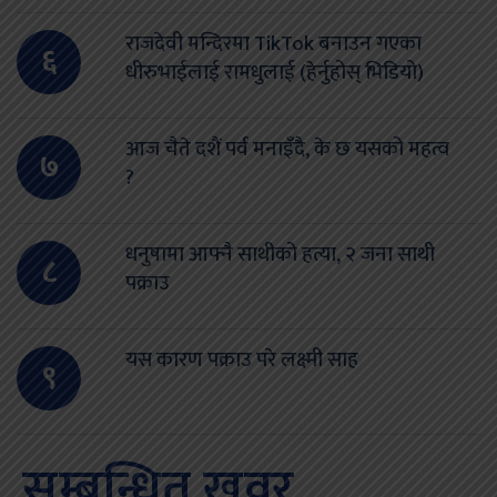
राजदेवी मन्दिरमा TikTok बनाउन गएका
६
धीरुभाईलाई रामधुलाई (हेर्नुहोस् भिडियो)
आज चैते दशैं पर्व मनाइँदै, के छ यसको महत्व
७
?
धनुषामा आफ्नै साथीको हत्या, २ जना साथी
८
पक्राउ
यस कारण पक्राउ परे लक्ष्मी साह
९
सम्बन्धित खवर