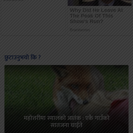
छुटाउनुभयो कि ?
महोत्तरीमा स्यालको आतंक : एकै गाउँको
सातजना घाईते