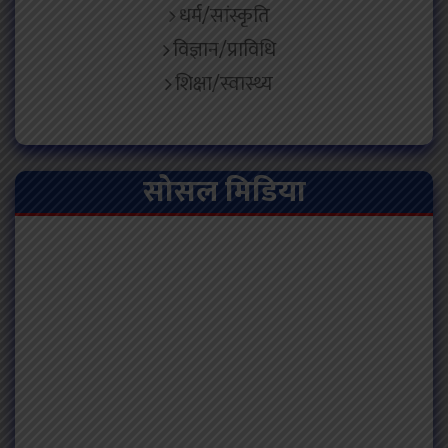
धर्म/सांस्कृति
विज्ञान/प्राविधि
शिक्षा/स्वास्थ्य
सोसल मिडिया