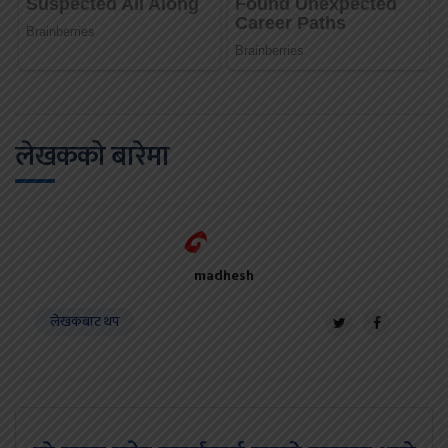
लेखकको बारेमा
madhesh
लेखकबाट थप