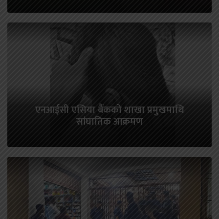
एनआईसी एसिया बैंकको शाखा प्रमुखमाथि
सांघातिक आक्रमण