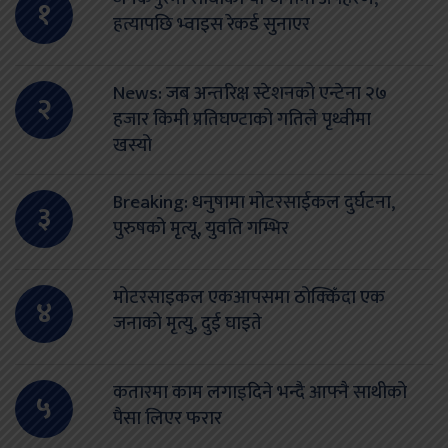
१
हत्यापछि भ्वाइस रेकर्ड सुनाएर
News: जब अन्तरिक्ष स्टेशनको एन्टेना २७
२
हजार किमी प्रतिघण्टाको गतिले पृथ्वीमा
खस्यो
Breaking: धनुषामा मोटरसाईकल दुर्घटना,
३
पुरुषको मृत्यू, युवति गम्भिर
मोटरसाइकल एकआपसमा ठोक्किँदा एक
४
जनाको मृत्यु, दुई घाइते
कतारमा काम लगाइदिने भन्दै आफ्नै साथीको
५
पैसा लिएर फरार