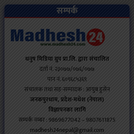
सम्पर्क
धनुष मिडिया ग्रुप प्रा.लि. द्वारा संचालित
दर्ता नं. २३०७७/०७६/०७७
पान नं. ६०९६८५३६९
संचालक तथा सह-सम्पादक : आयुब हुसेन
जनकपुरधाम, प्रदेश-मधेश (नेपाल)
विज्ञापनका लागि
सम्पर्क नम्बर : 9869677042 – 9807611875
madhesh24nepal@gmail.com