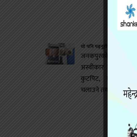
यो पनि पढ्नुहोस
जनकपुरको डान्स बारम
अस्वीकार गर्दा युवतीम
कुटपिट, मानव बेचबि
चलाउने तयारी