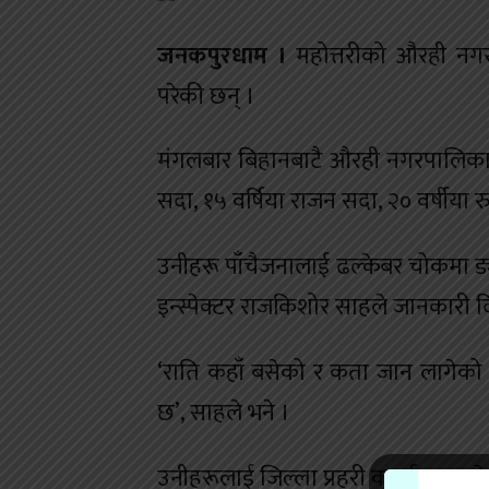
जनकपुरधाम ।
महोत्तरीको औरही नगर
परेकी छन् ।
मंगलबार बिहानबाटै औरही नगरपालिका २ क
सदा, १५ वर्षिया राजन सदा, २० वर्षीया 
उनीहरू पाँचैजनालाई ढल्केबर चोकमा ड्य
इन्स्पेक्टर राजकिशोर साहले जानकारी द
‘राति कहाँ बसेको र कता जान लागेको भन
छ’, साहले भने ।
उनीहरूलाई जिल्ला प्रहरी कार्यालय जले