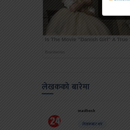
लेखकको बारेमा
madhesh
लेखकबाट थप