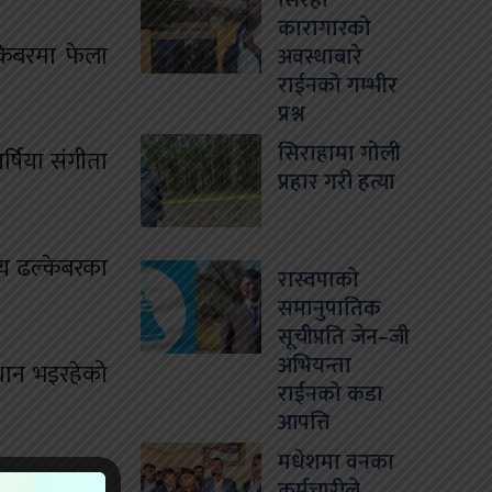
सिरहा
कारागारको
केबरमा फेला
अवस्थाबारे
राईनको गम्भीर
प्रश्न
सिराहामा गोली
्षिया संगीता
प्रहार गरी हत्या
लय ढल्केबरका
रास्वपाको
समानुपातिक
सूचीप्रति जेन–जी
अभियन्ता
्धान भइरहेको
राईनको कडा
आपत्ति
मधेशमा वनका
कर्मचारीले