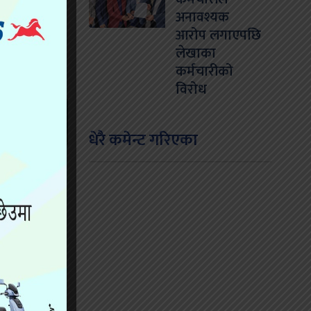
अनावश्यक
आरोप लगाएपछि
लेखाका
कर्मचारीको
विरोध
धेरै कमेन्ट गरिएका