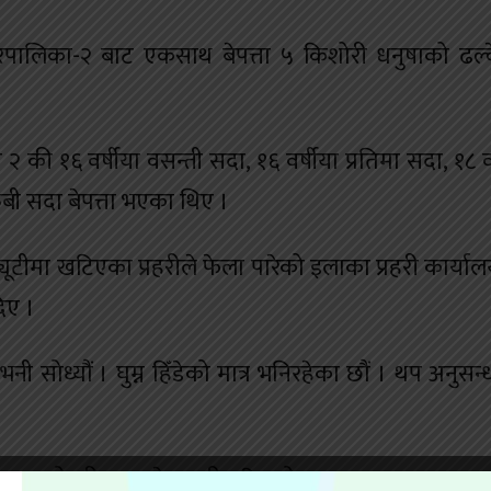
पालिका-२ बाट एकसाथ बेपत्ता ५ किशोरी धनुषाको ढल्
ी १६ वर्षीया वसन्ती सदा, १६ वर्षीया प्रतिमा सदा, १८ वर
रुबी सदा बेपत्ता भएका थिए ।
ूटीमा खटिएका प्रहरीले फेला पारेको इलाका प्रहरी कार्या
िए ।
ी सोध्यौं । घुम्न हिँडेको मात्र भनिरहेका छौं । थप अनुसन
श्वर, महोत्तरी पठाउने तयारी गरिएको छ ।