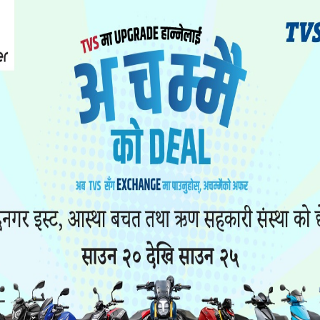
यो पनि पढ्नुहोस
ा यौनकार्य
सिरहा कारागारको अवस्थाबारे
ाथि निर्घात
राईनको गम्भीर प्रश्न
खन मुद्दा