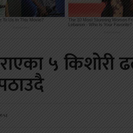
हराएका ५ किशोरी ढल
 पठाउदै
११:५३