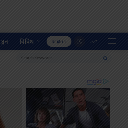
ञ्जन
विविध
English