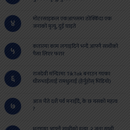
मोटरसाइकल एकआपसमा ठोक्किँदा एक
४
जनाको मृत्यु, दुई घाइते
कतारमा काम लगाइदिने भन्दै आफ्नै साथीको
५
पैसा लिएर फरार
राजदेवी मन्दिरमा TikTok बनाउन गएका
६
धीरुभाईलाई रामधुलाई (हेर्नुहोस् भिडियो)
आज चैते दशैं पर्व मनाइँदै, के छ यसको महत्व
७
?
धनुषामा आफ्नै साथीको हत्या, २ जना साथी