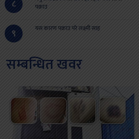
८
पक्राउ
यस कारण पक्राउ परे लक्ष्मी साह
९
सम्बन्धित खवर