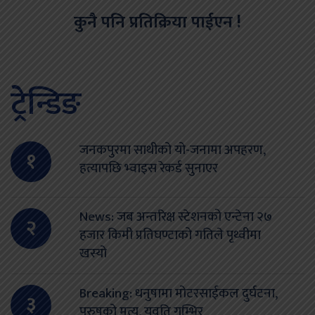
कुनै पनि प्रतिक्रिया पाईएन !
ट्रेन्डिङ
जनकपुरमा साथीको यो-जनामा अपहरण,
१
हत्यापछि भ्वाइस रेकर्ड सुनाएर
News: जब अन्तरिक्ष स्टेशनको एन्टेना २७
२
हजार किमी प्रतिघण्टाको गतिले पृथ्वीमा
खस्यो
Breaking: धनुषामा मोटरसाईकल दुर्घटना,
३
पुरुषको मृत्यू, युवति गम्भिर