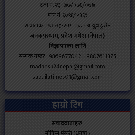
दर्ता नं. २३०७७/०७६/०७७
पान नं. ६०९६८५३६९
संचालक तथा सह-सम्पादक : आयुब हुसेन
जनकपुरधाम, प्रदेश-मधेश (नेपाल)
विज्ञापनका लागि
सम्पर्क नम्बर : 9869677042 – 9807611875
madhesh24nepal@gmail.com
sabailatimes01@gmail.com
हाम्रो टिम
संवाददाताहरु:
मोकिम मंसुरी (धनुषा )