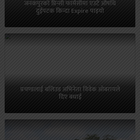
जनकपुरको प्रिन्सी फार्मेसीमा एउटै औषधि
दुईपटक किन्दा Expire पाइयो
प्रचण्डलाई बलिउड अभिनेता विवेक ओबरायले
दिए बधाई