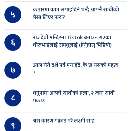
कतारमा काम लगाइदिने भन्दै आफ्नै साथीको
५
पैसा लिएर फरार
राजदेवी मन्दिरमा TikTok बनाउन गएका
६
धीरुभाईलाई रामधुलाई (हेर्नुहोस् भिडियो)
आज चैते दशैं पर्व मनाइँदै, के छ यसको महत्व
७
?
धनुषामा आफ्नै साथीको हत्या, २ जना साथी
८
पक्राउ
यस कारण पक्राउ परे लक्ष्मी साह
९