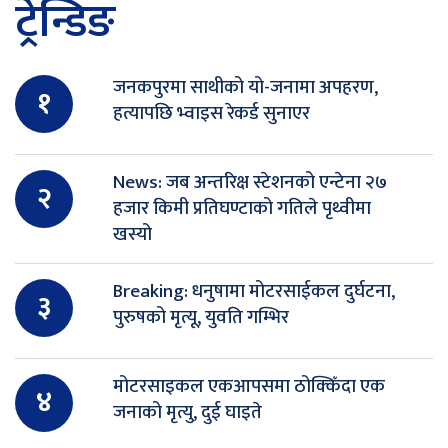
ट्रेन्डिङ
जनकपुरमा साथीको यो-जनामा अपहरण,
१
हत्यापछि भ्वाइस रेकर्ड सुनाएर
News: जब अन्तरिक्ष स्टेशनको एन्टेना २७
२
हजार किमी प्रतिघण्टाको गतिले पृथ्वीमा
खस्यो
Breaking: धनुषामा मोटरसाईकल दुर्घटना,
३
पुरुषको मृत्यू, युवति गम्भिर
मोटरसाइकल एकआपसमा ठोक्किँदा एक
४
जनाको मृत्यु, दुई घाइते