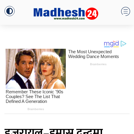
इजरायल–हमास द्वन्द्वमा