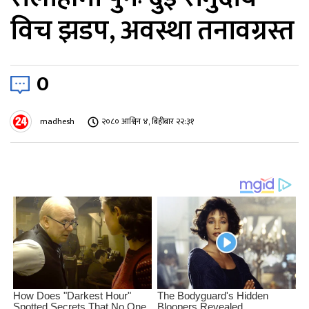
विच झडप, अवस्था तनावग्रस्त
0
madhesh
२०८० आश्विन ४, बिहीबार २२:३१