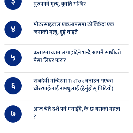
३
पुरुषको मृत्यू, युवति गम्भिर
मोटरसाइकल एकआपसमा ठोक्किँदा एक
४
जनाको मृत्यु, दुई घाइते
कतारमा काम लगाइदिने भन्दै आफ्नै साथीको
५
पैसा लिएर फरार
राजदेवी मन्दिरमा TikTok बनाउन गएका
६
धीरुभाईलाई रामधुलाई (हेर्नुहोस् भिडियो)
आज चैते दशैं पर्व मनाइँदै, के छ यसको महत्व
७
?