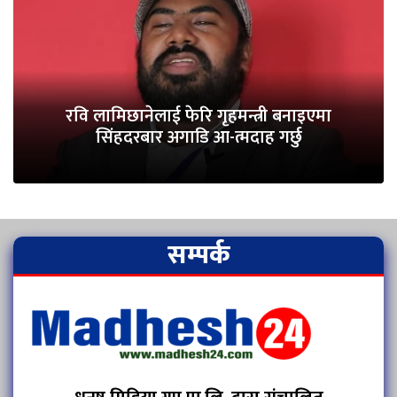
रवि लामिछानेलाई फेरि गृहमन्त्री बनाइएमा
सिंहदरबार अगाडि आ-त्मदाह गर्छु
सम्पर्क