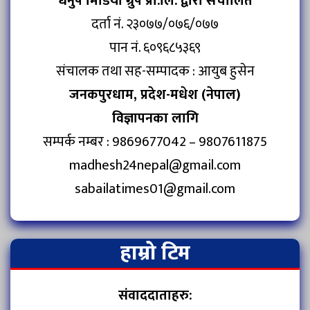
धनुष मिडिया ग्रुप प्रा.लि. द्वारा संचालित
दर्ता नं. २३०७७/०७६/०७७
पान नं. ६०९६८५३६९
संचालक तथा सह-सम्पादक : आयुब हुसेन
जनकपुरधाम, प्रदेश-मधेश (नेपाल)
विज्ञापनका लागि
सम्पर्क नम्बर : 9869677042 – 9807611875
madhesh24nepal@gmail.com
sabailatimes01@gmail.com
हाम्रो टिम
संवाददाताहरु: