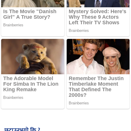
छुटाउनुभयो कि ?