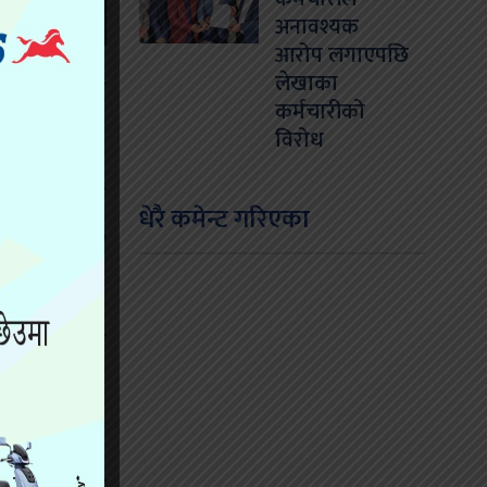
अनावश्यक
आरोप लगाएपछि
लेखाका
टी (रास्वपा)का
कर्मचारीको
विरोध
्थानमा रहेका
धेरै कमेन्ट गरिएका
 न्यौपानेले ७
न्तरले अगाडि
त भएका थिए ।