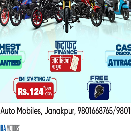
 विवादका कारण सर्वोच्चले सांसद पद खारेज गरिदिएपछि
न्त्र पार्टी (रास्वपा)का उम्मेदवार स्वर्णिम वाग्ले भारी मत 
यो पनि पढ्नुहोस
ा यौनकार्य
सिरहा कारागारको अवस्थाबारे
ाथि निर्घात
राईनको गम्भीर प्रश्न
खन मुद्दा