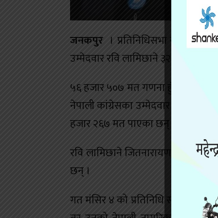
जनकपुर
। प्रतिनिधिसभा सदस्य उपनिर्वाचन
उम्मेदवार रवि लामिछाने ३२ हजारभन्दा
५६ हजार ५०७ मत गणना हुँदा रास्वपा स
नेपाली कांग्रेसका उम्मेदवार जितनारायण 
हजार २६७ मत पाएका छन् ।
रवि लामिछाने जितनारायणभन्दा ३२ हजा
छन् ।
गत मंसिर ४ को प्रतिनिधि सभा निर्वाचनम