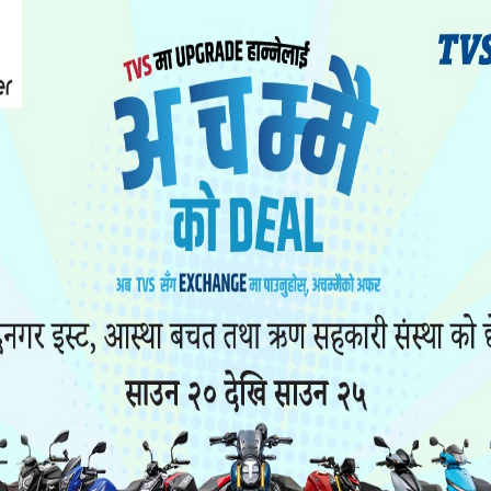
 अन्तर्गत चितवन क्षेत्र नम्बर २ मा राष्ट्रिय स्वतन्त्र पार्
 बढी मत अन्तरले अगाडि छन् ।
भापति लामिछानेले ४० हजार ६९ मत पाएका छन् । दोस्रो स
श्रेष्ठले ७ हजार ४५८ र नेकपा एमालेका उम्मेदवार रामप्रसाद
र ६११ मत अन्तरले र रामप्रसाद भन्दा ३२ हजार ८०२ मत अ
ा चितवन क्षेत्र नम्बर २ बाट रवि लामिछाने सांसद निर्वाचि