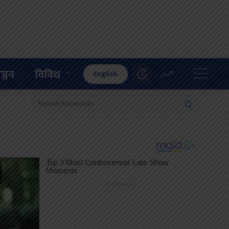
ञ्जन
विविध
English