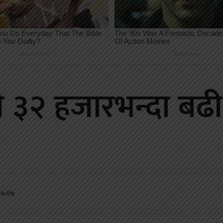
 ३२ हजारभन्दा बढी
०७:१७