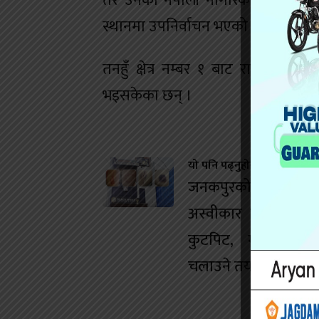
तर उनको नेपाली नागरिकता सम्बन्धी
स्थानमा उपनिर्वाचन भएको हो ।
तनहुँ क्षेत्र नम्बर १ बाट राष्ट्रिय स्वत
भइसकेका छन् ।
यो पनि पढ्नुहोस
जनकपुरको डान्स बारम
अस्वीकार गर्दा युवतीम
कुटपिट, मानव बेचबि
चलाउने तयारी