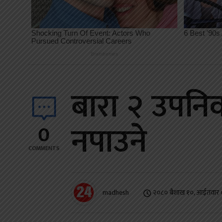
बारा २ उपनिर्
नपाउने
0
COMMENTS
madhesh
२०८० बैशाख १०, आईतवार 