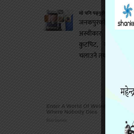
यो पनि पढ्नुहोस
जनकपुरको डान्स बारम
अस्वीकार गर्दा युवतीम
कुटपिट, मानव बेचबि
चलाउने तयारी