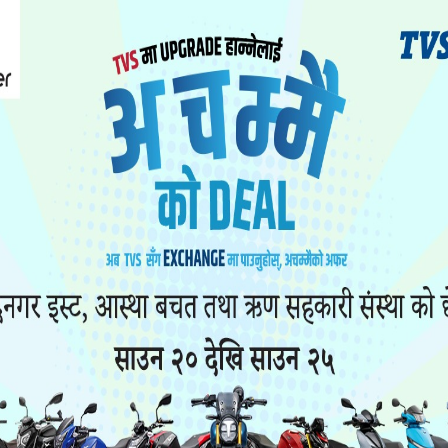
यो पनि पढ्नुहोस
ा यौनकार्य
सिरहा कारागारको अवस्थाबारे
ाथि निर्घात
राईनको गम्भीर प्रश्न
खन मुद्दा