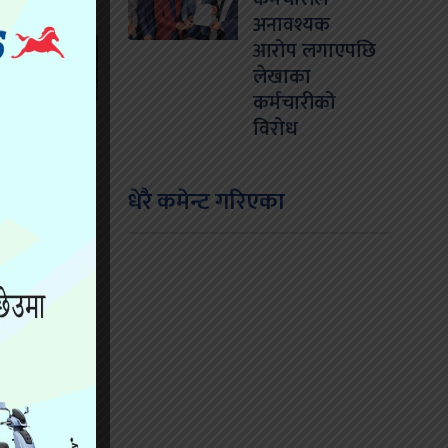
अनावश्यक
आरोप लगाएपछि
लेखाका
कर्मचारीको
विरोध
धेरै कमेन्ट गरिएका