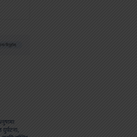
कृया दिनुहोस्
नुषामा
ुर्घटना,