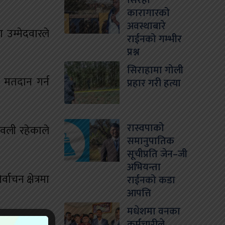
सिरहा
कारागारको
अवस्थाबारे
 उम्मेदवारले
राईनको गम्भीर
प्रश्न
सिराहामा गोली
ले मतदान गर्न
प्रहार गरी हत्या
रास्वपाको
वली रहेकाले
समानुपातिक
सूचीप्रति जेन–जी
अभियन्ता
ाचन क्षेत्रमा
राईनको कडा
आपत्ति
मधेशमा वनका
कर्मचारीले