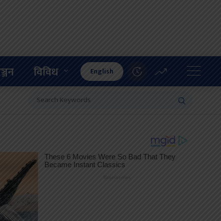
ञ्जन
विविध
English