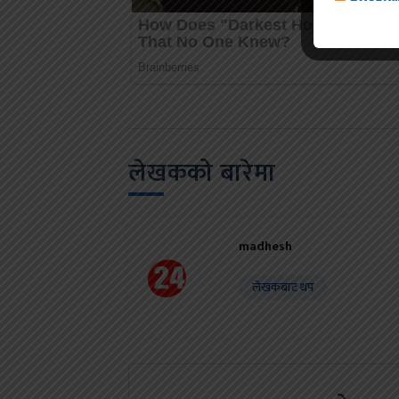
लेखकको बारेमा
madhesh
लेखकबाट थप