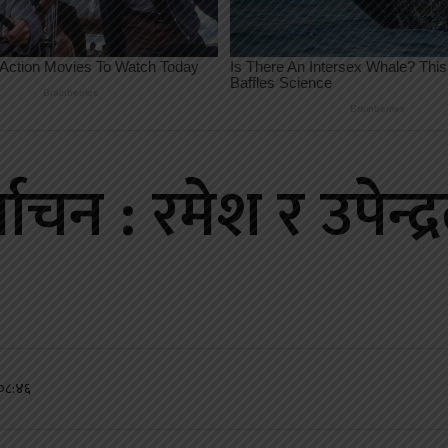
वाचन : रमेश र उपेन्द्
०८:४६