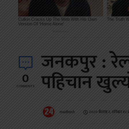
जनकपुर : रे
पहिचान खुल्य
0
COMMENTS
madhesh
२०८० बैशाख २, शनिबार १८: