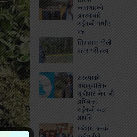
सिरहा
कारागारको
अवस्थाबारे
राईनको गम्भीर
प्रश्न
सिराहामा गोली
प्रहार गरी हत्या
रास्वपाको
समानुपातिक
सूचीप्रति जेन–जी
अभियन्ता
राईनको कडा
आपत्ति
मधेशमा वनका
कर्मचारीले