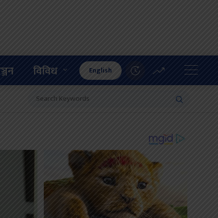
ञ्जन
विविध
English