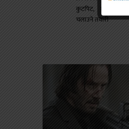
कुटपिट, मानव बेचबि
चलाउने तयारी