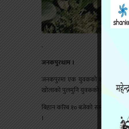
.
जनकपुरधाम ।
जनकपुरमा एक युवकको शव फेला परेको 
खोलाको पुलमुनि युवकको शव फेला परे
बिहान करिब १० बजेको समयमा पुलमा ओहो
।