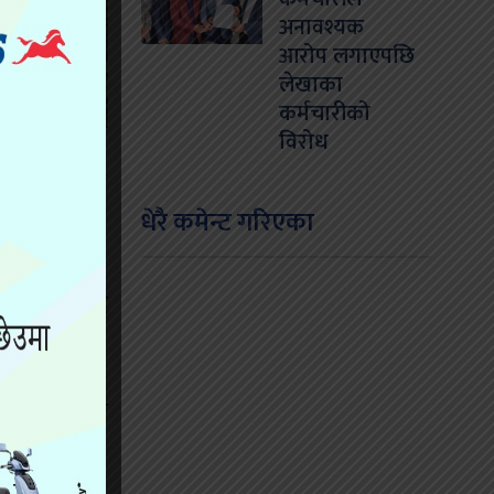
अनावश्यक
आरोप लगाएपछि
लेखाका
कर्मचारीको
विरोध
धेरै कमेन्ट गरिएका
बाटोमा जलाद
बर गरेका थिए