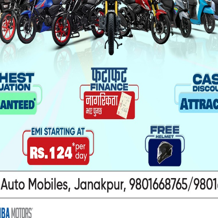
म्मद इरफान रहेको जिल्ला प्रहरी कार्यालय धनुषाका प्र
कारी दिए ।
नी सानिआमासँग बस्दै आएका थिए । मृतककी सानिआमा
फान जनकपुरधाममा दैनिक ज्यालादारीमा काम गर्थे ।
 प्रादेशिक अस्पताल जनकपुरधाम राखिएको छ ।
को जिल्ला प्रहरी कार्यालयले जनाएको छ ।
यो पनि पढ्नुहोस
ा यौनकार्य
सिरहा कारागारको अवस्थाबारे
ाथि निर्घात
राईनको गम्भीर प्रश्न