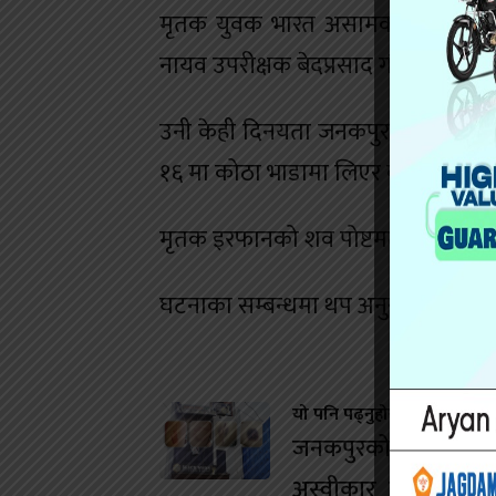
मृतक युवक भारत असामका २४ वर्षीय मोह
नायव उपरीक्षक बेदप्रसाद गौतमले जान
उनी केही दिनयता जनकपुरधाममा आफ्
१६ मा कोठा भाडामा लिएर बस्छिन् । इर
मृतक इरफानको शव पोष्टमर्टमका लागि
घटनाका सम्बन्धमा थप अनुसन्धान भइरहे
यो पनि पढ्नुहोस
जनकपुरको डान्स बारम
अस्वीकार गर्दा युवतीम