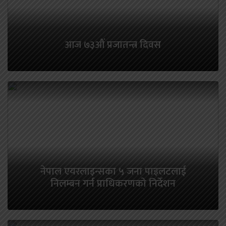
आज ७३औं प्रजातन्त्र दिवस
नेपाल एयरलाइन्सका ५ जना पाइलटलाई
निलम्बन गर्न प्राधिकरणको निर्देशन