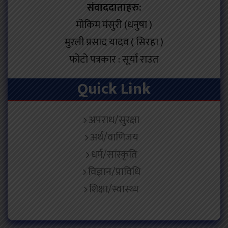
संवाददाताहरु:
मोकिम मंसुरी (धनुषा )
मुरली प्रसाद यादव ( सिरहा )
फोटो पत्रकार : सूर्या राउत
Quick Link
अपराध/सुरक्षा
अर्थ/वाणिजय
धर्म/सांस्कृति
विज्ञान/प्राविधि
शिक्षा/स्वास्थ्य