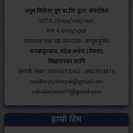
धनुष मिडिया ग्रुप प्रा.लि. द्वारा संचालित
दर्ता नं. २३०७७/०७६/०७७
पान नं. ६०९६८५३६९
संचालक तथा सह-सम्पादक : आयुब हुसेन
जनकपुरधाम, प्रदेश-मधेश (नेपाल)
विज्ञापनका लागि
सम्पर्क नम्बर : 9869677042 – 9807611875
madhesh24nepal@gmail.com
sabailatimes01@gmail.com
हाम्रो टिम