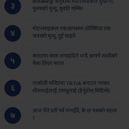
Breaking: धनुषामा मोटरसाईकल दुर्घटना,
३
पुरुषको मृत्यू, युवति गम्भिर
मोटरसाइकल एकआपसमा ठोक्किँदा एक
४
जनाको मृत्यु, दुई घाइते
कतारमा काम लगाइदिने भन्दै आफ्नै साथीको
५
पैसा लिएर फरार
राजदेवी मन्दिरमा TikTok बनाउन गएका
६
धीरुभाईलाई रामधुलाई (हेर्नुहोस् भिडियो)
आज चैते दशैं पर्व मनाइँदै, के छ यसको महत्व
७
?