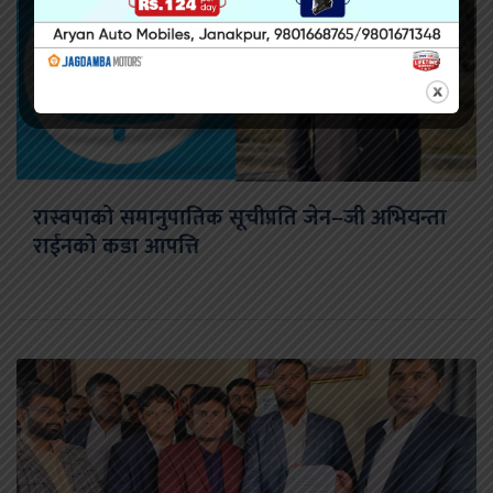
रास्वपाको समानुपातिक सूचीप्रति जेन–जी अभियन्ता
राईनको कडा आपत्ति