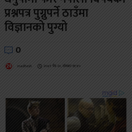
प्रश्नपत्र पुग्नुपर्ने ठाउँमा
विज्ञानको पुग्यो
0
madhesh
२०७९ चैत्र २०, सोमबार ११:४०