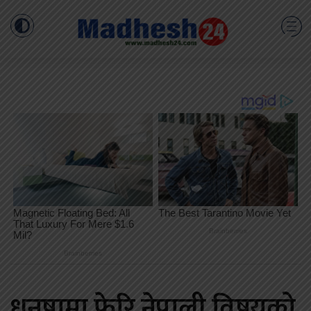
धनुषामा फेरि नेपाली विषयको