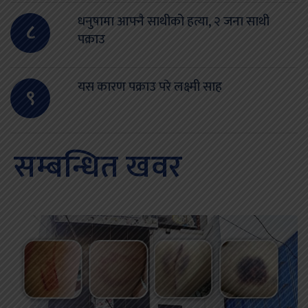
धनुषामा आफ्नै साथीको हत्या, २ जना साथी
८
पक्राउ
यस कारण पक्राउ परे लक्ष्मी साह
९
सम्बन्धित खवर