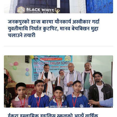
जनकपुरको डान्स बारमा यौनकार्य अस्वीकार गर्दा
युवतीमाथि निर्घात कुटपिट, मानव बेचबिखन मुद्दा
चलाउने तयारी
ईकरा इस्लामिक इङलिस स्कुलको आठौं वार्षिक