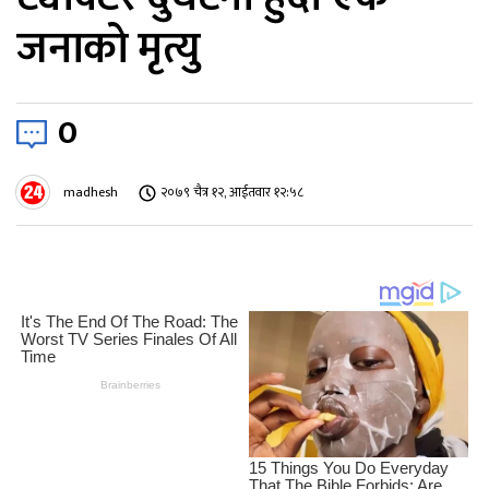
जनाको मृत्यु
0
madhesh
२०७९ चैत्र १२, आईतवार १२:५८