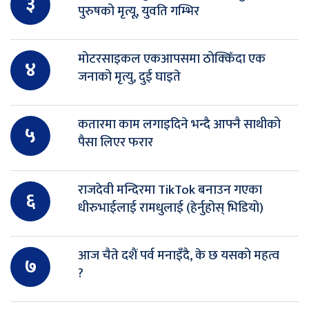
३
पुरुषको मृत्यू, युवति गम्भिर
मोटरसाइकल एकआपसमा ठोक्किँदा एक
४
जनाको मृत्यु, दुई घाइते
कतारमा काम लगाइदिने भन्दै आफ्नै साथीको
५
पैसा लिएर फरार
राजदेवी मन्दिरमा TikTok बनाउन गएका
६
धीरुभाईलाई रामधुलाई (हेर्नुहोस् भिडियो)
आज चैते दशैं पर्व मनाइँदै, के छ यसको महत्व
७
?