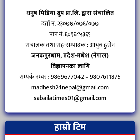
धनुष मिडिया ग्रुप प्रा.लि. द्वारा संचालित
दर्ता नं. २३०७७/०७६/०७७
पान नं. ६०९६८५३६९
संचालक तथा सह-सम्पादक : आयुब हुसेन
जनकपुरधाम, प्रदेश-मधेश (नेपाल)
विज्ञापनका लागि
सम्पर्क नम्बर : 9869677042 – 9807611875
madhesh24nepal@gmail.com
sabailatimes01@gmail.com
हाम्रो टिम