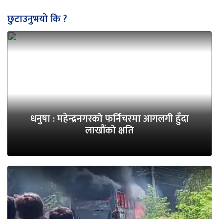
छुटाउनुभयो कि ?
धनुषा : महेन्द्रनगरको फर्निचरमा आगलगी हुँदा
लाखौंको क्षति