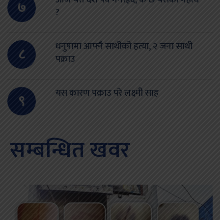
७
?
धनुषामा आफ्नै साथीको हत्या, २ जना साथी
८
पक्राउ
यस कारण पक्राउ परे लक्ष्मी साह
९
सम्बन्धित खवर