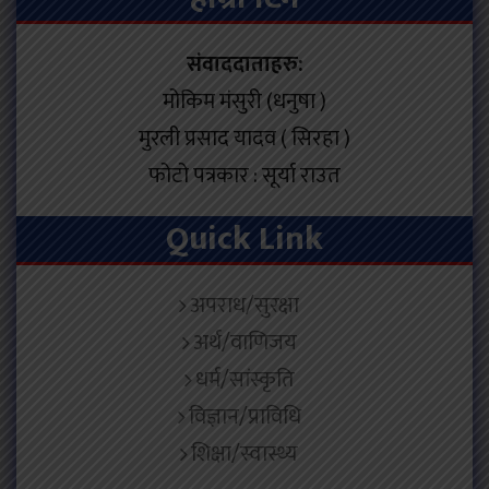
संवाददाताहरु:
मोकिम मंसुरी (धनुषा )
मुरली प्रसाद यादव ( सिरहा )
फोटो पत्रकार : सूर्या राउत
Quick Link
अपराध/सुरक्षा
अर्थ/वाणिजय
धर्म/सांस्कृति
विज्ञान/प्राविधि
शिक्षा/स्वास्थ्य