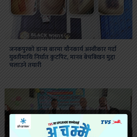
जनकपुरको डान्स बारमा यौनकार्य अस्वीकार गर्दा
युवतीमाथि निर्घात कुटपिट, मानव बेचबिखन मुद्दा
चलाउने तयारी