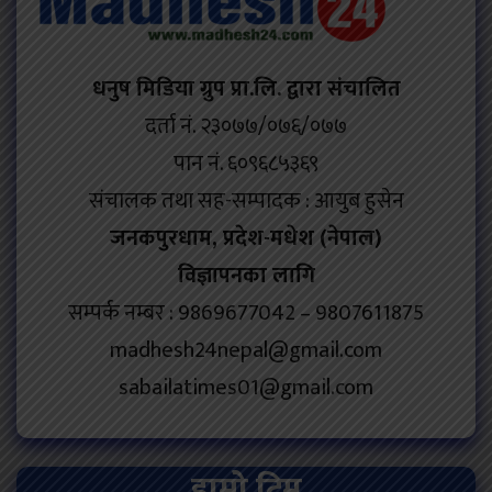
धनुष मिडिया ग्रुप प्रा.लि. द्वारा संचालित
दर्ता नं. २३०७७/०७६/०७७
पान नं. ६०९६८५३६९
संचालक तथा सह-सम्पादक : आयुब हुसेन
जनकपुरधाम, प्रदेश-मधेश (नेपाल)
विज्ञापनका लागि
सम्पर्क नम्बर : 9869677042 – 9807611875
madhesh24nepal@gmail.com
sabailatimes01@gmail.com
हाम्रो टिम