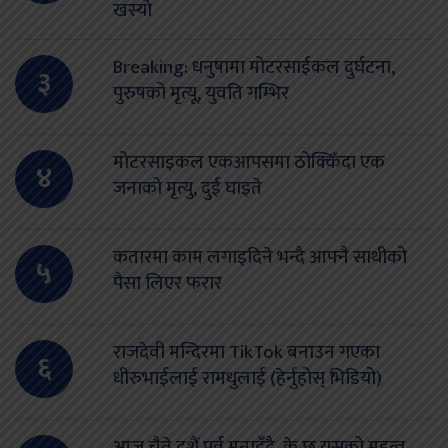
खस्यो
Breaking: धनुषामा मोटरसाईकल दुर्घटना,
३
पुरुषको मृत्यू, युवति गम्भिर
मोटरसाइकल एकआपसमा ठोक्किँदा एक
४
जनाको मृत्यु, दुई घाइते
कतारमा काम लगाइदिने भन्दै आफ्नै साथीको
५
पैसा लिएर फरार
राजदेवी मन्दिरमा TikTok बनाउन गएका
६
धीरुभाईलाई रामधुलाई (हेर्नुहोस् भिडियो)
आज चैते दशैं पर्व मनाइँदै, के छ यसको महत्व