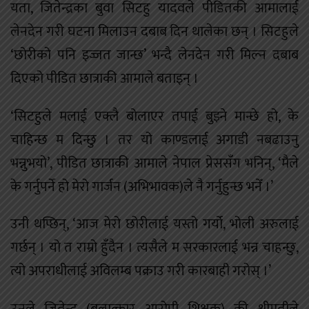
यता, जितेन्द्रका बुवा सिटहु यादवले पीडितकी आमालाई
लेनदेन गरी घटना मिलाउन दबाब दिन थालेका छन् । सिटहुले
‘छोरीको पनि इज्जत जान्छ’ भन्दै लेनदेन गरी मिल्न दबाब
दिएको पीडित छात्राकी आमाले बताइन् ।
‘सिटहुले मलाई एक्लै बोलाएर तपाई बुझ्ने मान्छे हो, के
चाहिन्छ म दिन्छु । तर यो काण्डलाई अगाडी नबढाउनु
भन्नुभयो’, पीडित छात्राकी आमाले नेपाल प्रेससँग भनिन्, ‘मैले
के गर्नुपर्ने हो मेरो गार्जन (अभिभावक)ले नै गर्नुहुन्छ भनेँ ।’
उनी थप्छिन्, ‘आज मेरो छोरीलाई यस्तो गर्यो, भोली अरुलाई
गर्छन् । यो त राम्रो हुँदैन । त्यसैले म सरकारलाई भन्न चाहन्छु,
त्यो अपराधीलाई अविलम्ब पक्राउ गरी कारबाही गरोस् ।’