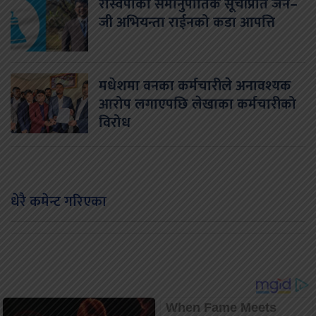
रास्वपाको समानुपातिक सूचीप्रति जेन–
जी अभियन्ता राईनको कडा आपत्ति
मधेशमा वनका कर्मचारीले अनावश्यक
आरोप लगाएपछि लेखाका कर्मचारीको
विरोध
धेरै कमेन्ट गरिएका