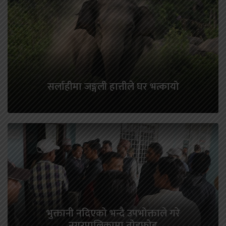
सर्लाहीमा जङ्गली हात्तीले घर भत्कायो
भुक्तानी नदिएको भन्दै उपभोक्ताले गरे
नगरपालिकामा तोडफोड