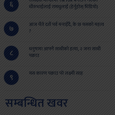
राजदेवी मन्दिरमा TikTok बनाउन गएका
६
धीरुभाईलाई रामधुलाई (हेर्नुहोस् भिडियो)
आज चैते दशैं पर्व मनाइँदै, के छ यसको महत्व
७
?
धनुषामा आफ्नै साथीको हत्या, २ जना साथी
८
पक्राउ
यस कारण पक्राउ परे लक्ष्मी साह
९
सम्बन्धित खवर