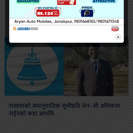
रास्वपाको समानुपातिक सूचीप्रति जेन–जी अभियन्ता
राईनको कडा आपत्ति