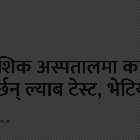
देशिक अस्पतालमा का
न् ल्याब टेस्ट, भेट
 २१:४५