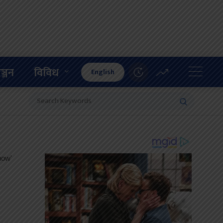
ञ्जन
विविध
English