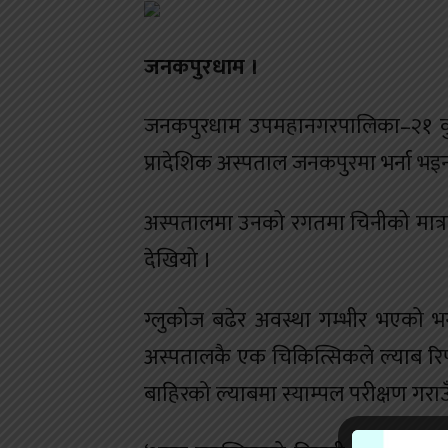
जनकपुरधाम ।
जनकपुरधाम उपमहानगरपालिका–२१ कुर्
प्रादेशिक अस्पताल जनकपुरमा भर्ना भइन
अस्पतालमा उनको रगतमा चिनीको मात्रा 
देखियो ।
ग्लुकोज बढेर अवस्था गम्भीर भएको भ
अस्पतालकै एक चिकित्सिकले ल्याब रिपो
बाहिरको ल्याबमा स्याम्पल परीक्षण गराउ