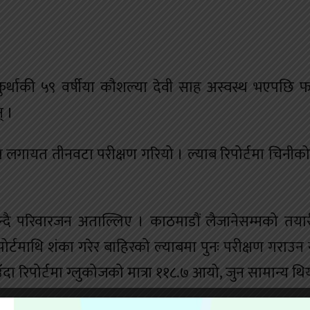
थाकी ५९ वर्षीया कौशल्या देवी साह अस्वस्थ भएपछि फ
् ।
लगायत तीनवटा परीक्षण गरियो । ल्याब रिपोर्टमा चिनीको 
न्दै परिवारजन अताल्लिए । काठमाडौं लैजानेसम्मको तया
र्टमाथि शंका गरेर बाहिरको ल्याबमा पुनः परीक्षण गराउन
ँदा रिपोर्टमा ग्लुकोजको मात्रा ११८.७ आयो, जुन सामान्य थि