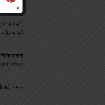
लनको काममा
ी नै गर्छौ’,
रीक्षण गर्ने
एक चिकित्सकले
 आधारमा औषधी
गीलाई नमुना