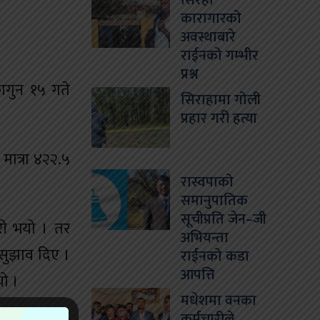
सिरहा
कारागारको
अवस्थाबारे
राईनको गम्भीर
प्रश्न
ागुन १५ गते
सिराहामा गोली
प्रहार गरी हत्या
मात्रा ४२२.५
रास्वपाको
समानुपातिक
सूचीप्रति जेन–जी
री भयो । तर
अभियन्ता
 सुझाव दिए ।
राईनको कडा
आपत्ति
यो ।
मधेशमा वनका
कर्मचारीले