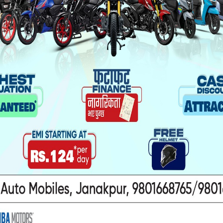
दिएको फरक फरक रिपोर्ट ।
था हो । रगतको जुनसुकै बेला अभाव भएर चढाउनुपर्ने हुन
ने सम्भावना हुन्छ’, एक चिकित्सकले भने, ‘यो ल्याबको चरम
को प्रयोगशालामा पुग्दा बिरामीले दिएको नमुना परीक्षणम
ंग हामीले नाम र पद सोध्दा हच्किए । ‘भित्र हाकिम हुनुहुन
 बसिरहेका थिए ल्याब टेक्निसियन निरीक्षक दुश्यन्त मिश्र ।