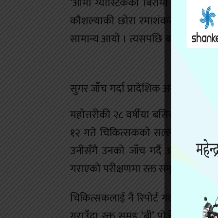
‘आमा ग्यास्टिकको बिरामी हुनुहुन्थ्यो 
कौशल्याकी छोरा रमाशंकरले भने, ‘एकज
सामान्य आयो । त्यसपछि बल्ल दिमाग अ
सुगर जाँच गर्दा प्रादेशिक अस्पताल र 
महोत्तरीकी २८ वर्षीया बसिरा खातुनले
१२ गते चिकित्सकको सल्लाह अनुसार उन
उनीसँगै उनको जाँच गर्दै आएका चिक
गराएको परीक्षणमा रक्त समूह ‘बी’ पोजे
चिकित्सकलाई नै रिपोर्ट गलत लागेपछि 
गराउँदा रक्त समूह ‘बी’ पोजेटिभ देखिय