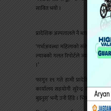
सावित भयो ।
प्रादेशिक अस्पतालले नै ब्लडग्रुपबारे 
‘गर्भाअवस्था महिलाको संवेदनशील अवस्
ल्याबको गलत रिपोर्टले ज्यानै जान सक्
।’
फागुन १९ गते हामी प्रादेशिक अस्पताल
कार्यालय सहयोगी सुरेन्द्र यादव । उनीस
बुझ्नुस्’ भन्दै उनी हिँडे । भित्र कुर्सीमा