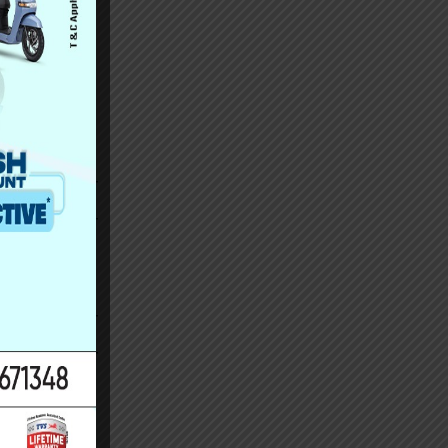
 सक्छ । यसरी
 लापरवाही हो
ा व्यस्त थिए
्छ । उहाँसंगै