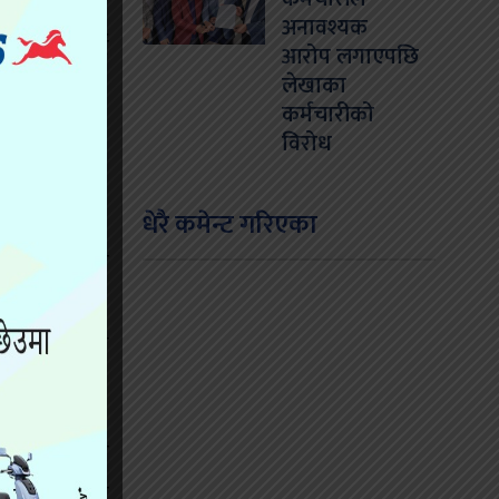
यारी थाल्यौं’
अनावश्यक
उँदा रिपोर्ट
आरोप लगाएपछि
लेखाका
कर्मचारीको
विरोध
धेरै कमेन्ट गरिएका
छन् । गत माघ
ोजेटिभ आयो ।
त ११ असोजमा
ाबमा परीक्षण
 रिपोर्ट गलत