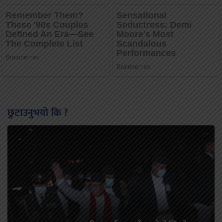
छुटाउनुभयो कि ?