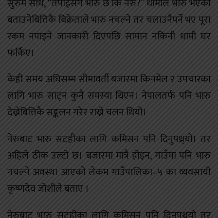
सुरुमै सोधे, “तपाईंसँग भारु छ कि नेरु?” धामीले भारु भएको
बताउनेबित्तिकै बिक्रेताले भारु नचल्ने तर चलाउनैपर्ने भए पूरा
रकम नपाइने जानकारी दिएपछि सामान नकिनी धामी घर
फर्किए।
केही समय अघिसम्म सीमावर्ती बजारमा किनमेल र उपचारका
लागि भारु साट्न कुनै समस्या थिएन। नेपालतर्फ पनि भारु
देख्नेबित्तिकै सङ्कलन गरेर राख्ने चलन थियो।
नेरुबाट भारु सटहीका लागि कमिसन पनि दिनुपथ्र्यो। तर
अहिले ठीक उल्टो छ। बजारमा मात्रै होइन, गाउँमा पनि भारु
नचल्ने अवस्था आएको लेकम गाउँपालिका–५ का व्यवसायी
कृष्णदेव जोशीले बताए ।
नेरुबाट भारु सटहीका लागि कमिसन पनि दिनुपथ्र्यो तर