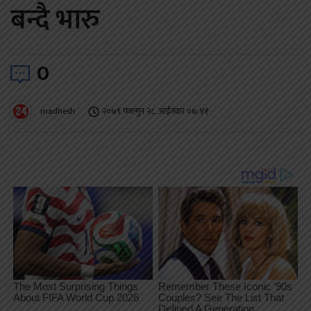
बन्दै भारु
0
madhesh
२०७९ फाल्गुन २८, आईतवार ०७:४१