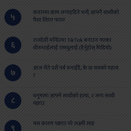
कतारमा काम लगाइदिने भन्दै आफ्नै साथीको
५
पैसा लिएर फरार
राजदेवी मन्दिरमा TikTok बनाउन गएका
६
धीरुभाईलाई रामधुलाई (हेर्नुहोस् भिडियो)
आज चैते दशैं पर्व मनाइँदै, के छ यसको महत्व
७
?
धनुषामा आफ्नै साथीको हत्या, २ जना साथी
८
पक्राउ
यस कारण पक्राउ परे लक्ष्मी साह
९