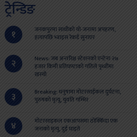
ट्रेन्डिङ
जनकपुरमा साथीको यो-जनामा अपहरण,
१
हत्यापछि भ्वाइस रेकर्ड सुनाएर
News: जब अन्तरिक्ष स्टेशनको एन्टेना २७
२
हजार किमी प्रतिघण्टाको गतिले पृथ्वीमा
खस्यो
Breaking: धनुषामा मोटरसाईकल दुर्घटना,
३
पुरुषको मृत्यू, युवति गम्भिर
मोटरसाइकल एकआपसमा ठोक्किँदा एक
४
जनाको मृत्यु, दुई घाइते