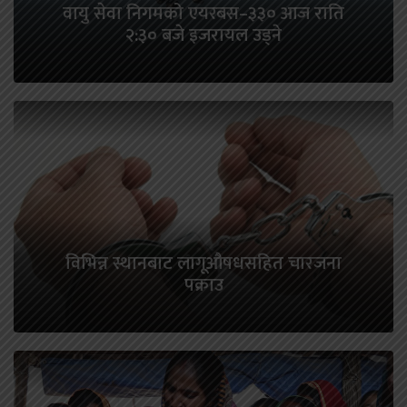
वायु सेवा निगमको एयरबस–३३० आज राति
२:३० बजे इजरायल उड्ने
विभिन्न स्थानबाट लागूऔषधसहित चारजना
पक्राउ