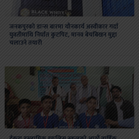
जनकपुरको डान्स बारमा यौनकार्य अस्वीकार गर्दा
युवतीमाथि निर्घात कुटपिट, मानव बेचबिखन मुद्दा
चलाउने तयारी
ईकरा इस्लामिक इङलिस स्कुलको आठौं वार्षिक