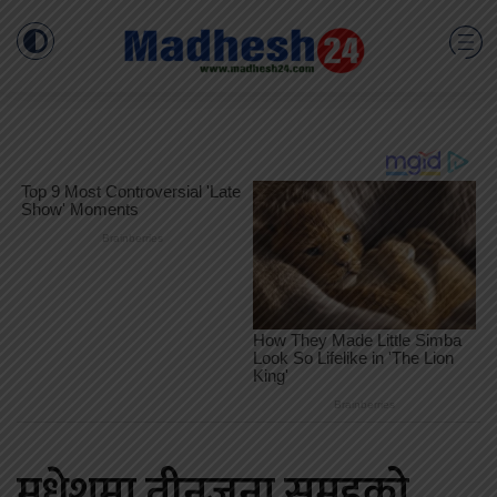
मधेशमा तीनजना समुहको