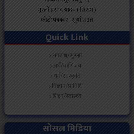
मुरली प्रसाद यादव ( सिरहा )
फोटो पत्रकार : सूर्या राउत
Quick Link
अपराध/सुरक्षा
अर्थ/वाणिजय
धर्म/सांस्कृति
विज्ञान/प्राविधि
शिक्षा/स्वास्थ्य
सोसल मिडिया