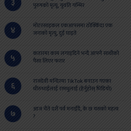
३
पुरुषको मृत्यू, युवति गम्भिर
मोटरसाइकल एकआपसमा ठोक्किँदा एक
४
जनाको मृत्यु, दुई घाइते
कतारमा काम लगाइदिने भन्दै आफ्नै साथीको
५
पैसा लिएर फरार
राजदेवी मन्दिरमा TikTok बनाउन गएका
६
धीरुभाईलाई रामधुलाई (हेर्नुहोस् भिडियो)
आज चैते दशैं पर्व मनाइँदै, के छ यसको महत्व
७
?