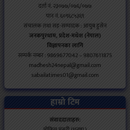
दर्ता नं. २३०७७/०७६/०७७
पान नं. ६०९६८५३६९
संचालक तथा सह-सम्पादक : आयुब हुसेन
जनकपुरधाम, प्रदेश-मधेश (नेपाल)
विज्ञापनका लागि
सम्पर्क नम्बर : 9869677042 – 9807611875
madhesh24nepal@gmail.com
sabailatimes01@gmail.com
हाम्रो टिम
संवाददाताहरु:
मोकिम मंसुरी (धनुषा )