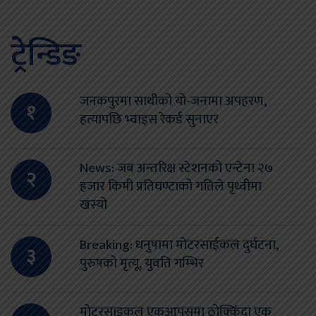
ट्रेन्डिङ
जनकपुरमा साथीको यो-जनामा अपहरण,
१
हत्यापछि भ्वाइस रेकर्ड सुनाएर
News: जब अन्तरिक्ष स्टेशनको एन्टेना २७
२
हजार किमी प्रतिघण्टाको गतिले पृथ्वीमा
खस्यो
Breaking: धनुषामा मोटरसाईकल दुर्घटना,
३
पुरुषको मृत्यू, युवति गम्भिर
मोटरसाइकल एकआपसमा ठोक्किँदा एक