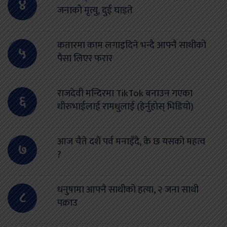
४
जनाको मृत्यु, दुई घाइते
कतारमा काम लगाइदिने भन्दै आफ्नै साथीको
५
पैसा लिएर फरार
राजदेवी मन्दिरमा TikTok बनाउन गएका
६
धीरुभाईलाई रामधुलाई (हेर्नुहोस् भिडियो)
आज चैते दशैं पर्व मनाइँदै, के छ यसको महत्व
७
?
धनुषामा आफ्नै साथीको हत्या, २ जना साथी
८
पक्राउ