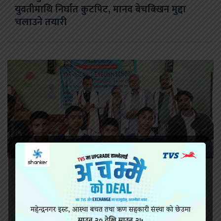
युवतीमाथि निर्घात कुटपिट, मानव बेचबिखन मुद्दा
चलाउने तयारी
ईकरा इस्लामिक इङलिस स्कुलको आठौं वार्षिक
कार्यक्रम सम्पन्न