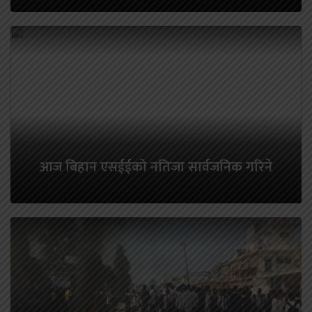
आज बिहान एसईईको नतिजा सार्वजनिक गरिने