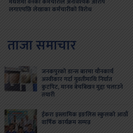
मधेशमा वनका कर्मचारीले अनावश्यक आरोप
लगाएपछि लेखाका कर्मचारीको विरोध
ताजा समाचार
जनकपुरको डान्स बारमा यौनकार्य
अस्वीकार गर्दा युवतीमाथि निर्घात
कुटपिट, मानव बेचबिखन मुद्दा चलाउने
तयारी
ईकरा इस्लामिक इङलिस स्कुलको आठौं
वार्षिक कार्यक्रम सम्पन्न