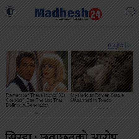
सिरहा : छुवाछुतको आरोप