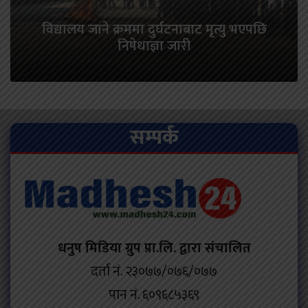
विद्यालय जाने क्रममा दुर्घटनाबाट मृत्यु भएपछि
निषेधाज्ञा जारी
सम्पर्क
धनुष मिडिया ग्रुप प्रा.लि. द्वारा संचालित
दर्ता नं. २३०७७/०७६/०७७
पान नं. ६०९६८५३६९