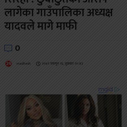
लागेका गाउँपालिका अध्यक्ष
यादवले मागे माफी
0
madhesh
२०७९ फाल्गुन २६, शुक्रबार २०:४३