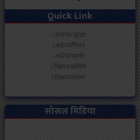
Quick Link
अपराध/सुरक्षा
अर्थ/वाणिजय
धर्म/सांस्कृति
विज्ञान/प्राविधि
शिक्षा/स्वास्थ्य
सोसल मिडिया