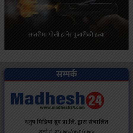
सप्तरीमा गोली हानेर पुजारीको हत्या
सम्पर्क
धनुष मिडिया ग्रुप प्रा.लि. द्वारा संचालित
दर्ता नं. २३०७७/०७६/०७७