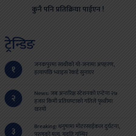
कुनै पनि प्रतिक्रिया पाईएन !
ट्रेन्डिङ
जनकपुरमा साथीको यो-जनामा अपहरण,
१
हत्यापछि भ्वाइस रेकर्ड सुनाएर
News: जब अन्तरिक्ष स्टेशनको एन्टेना २७
२
हजार किमी प्रतिघण्टाको गतिले पृथ्वीमा
खस्यो
Breaking: धनुषामा मोटरसाईकल दुर्घटना,
३
पुरुषको मृत्यू, युवति गम्भिर