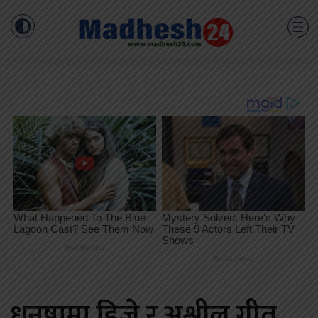
धनुषामा डिजे र अश्लील गीत