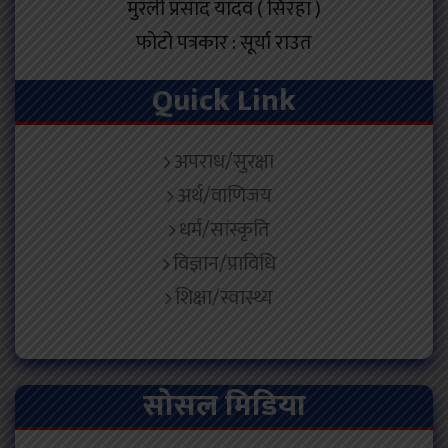
मुरली प्रसाद यादव ( सिरहा )
फोटो पत्रकार : सूर्या राउत
Quick Link
अपराध/सुरक्षा
अर्थ/वाणिजय
धर्म/सांस्कृति
विज्ञान/प्राविधि
शिक्षा/स्वास्थ्य
सोसल मिडिया