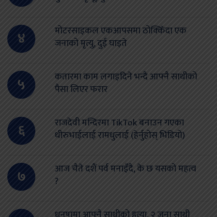
मोटरसाइकल एकआपसमा ठोक्किँदा एक
४
जनाको मृत्यु, दुई घाइते
कतारमा काम लगाइदिने भन्दै आफ्नै साथीको
५
पैसा लिएर फरार
राजदेवी मन्दिरमा TikTok बनाउन गएका
६
धीरुभाईलाई रामधुलाई (हेर्नुहोस् भिडियो)
आज चैते दशैं पर्व मनाइँदै, के छ यसको महत्व
७
?
धनुषामा आफ्नै साथीको हत्या, २ जना साथी