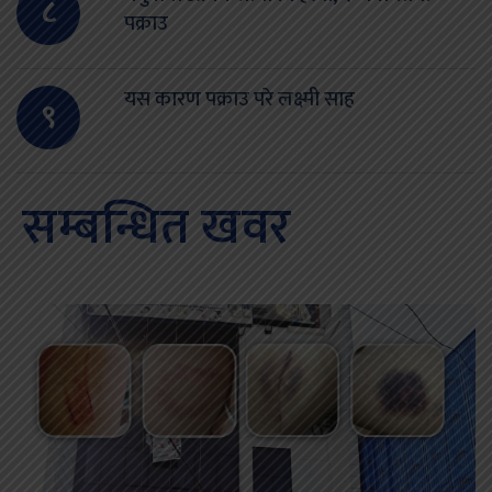
८
पक्राउ
यस कारण पक्राउ परे लक्ष्मी साह
९
सम्बन्धित खवर