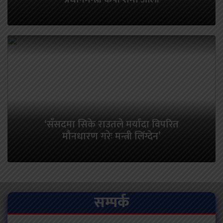
‘सँसदमा सिके राउतले मर्यादा विपरित
मौनधारण गरेः मन्त्री लिँग्देन’
सम्पर्क