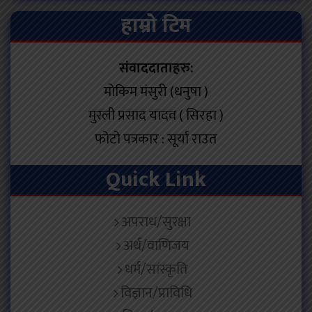
हाम्रो टिम
संवाददाताहरु:
मोकिम मंसुरी (धनुषा )
मुरली प्रसाद यादव ( सिरहा )
फोटो पत्रकार : सूर्या राउत
Quick Link
अपराध/सुरक्षा
अर्थ/वाणिजय
धर्म/सांस्कृति
विज्ञान/प्राविधि