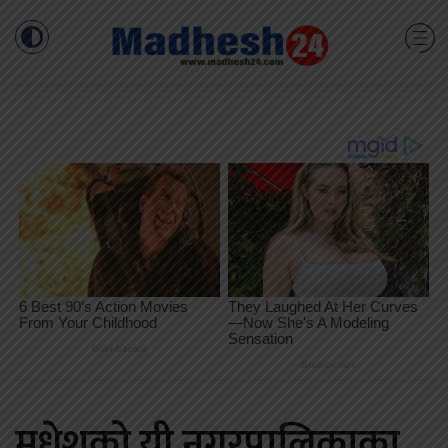
मधेशको यी नगरपालिकाका