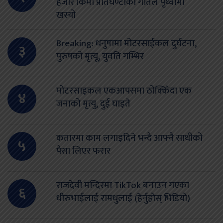
हजार किमी प्रतिघण्टाको गतिले पृथ्वीमा
खस्यो
Breaking: धनुषामा मोटरसाईकल दुर्घटना,
३
पुरुषको मृत्यू, युवति गम्भिर
मोटरसाइकल एकआपसमा ठोक्किँदा एक
४
जनाको मृत्यु, दुई घाइते
कतारमा काम लगाइदिने भन्दै आफ्नै साथीको
५
पैसा लिएर फरार
राजदेवी मन्दिरमा TikTok बनाउन गएका
६
धीरुभाईलाई रामधुलाई (हेर्नुहोस् भिडियो)