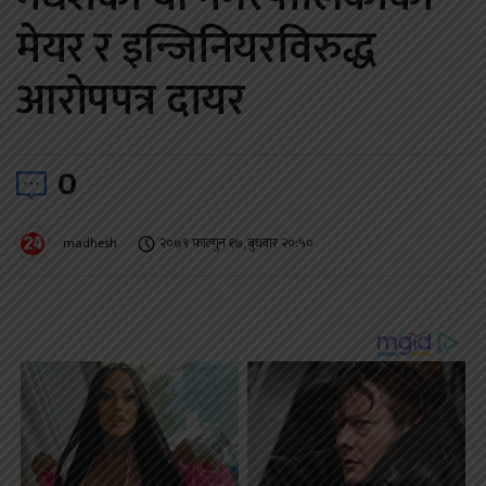
मेयर र इन्जिनियरविरुद्ध
आरोपपत्र दायर
0
madhesh
२०७९ फाल्गुन १७, बुधबार २०:५०