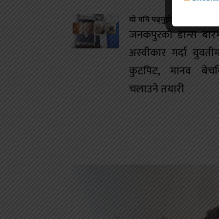
यो पनि पढ्नुहोस
जनकपुरको डान्स बारम
अस्वीकार गर्दा युवतीम
कुटपिट, मानव बेचबि
चलाउने तयारी