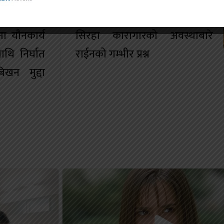
यो पनि पढ्नुहोस
ा यौनकार्य
सिरहा कारागारको अवस्थाबारे
ाथि निर्घात
राईनको गम्भीर प्रश्न
खन मुद्दा