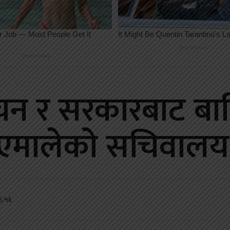
र्वाचन र सरकारबाट ब
एमालेको सचिवालय 
०६:५६