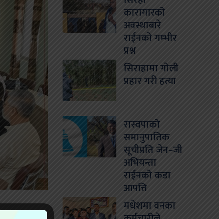
सिरहा
कारागारको
अवस्थाबारे
राईनको गम्भीर
प्रश्न
सिराहामा गोली
प्रहार गरी हत्या
रास्वपाको
समानुपातिक
सूचीप्रति जेन–जी
अभियन्ता
राईनको कडा
आपत्ति
मधेशमा वनका
कर्मचारीले