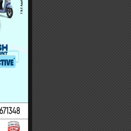
ो बताए ।
ाको खालजस्तो
गर्ने सहमति