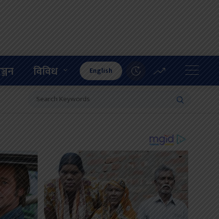
ञ्जन
विविध
English