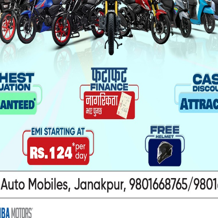
थप राजनीतिक अस्थिरतातिर धकेल्ने एमालेमा चिन्ता बढेक
िप्रतिको विश्वास टुट्दै जाने खतरा भयो ,राजनीति जुव
भूराजनीति पनि जोडिएको छ भन्ने एमालेको बुझाई छ ।’
ट्रपति पदमा नेपाली कांग्रेसका उम्मेदवारलाई समर्थन 