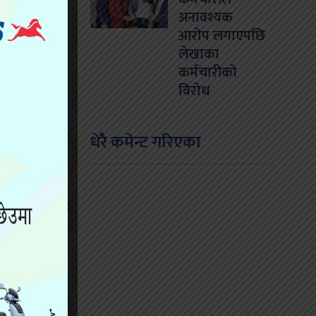
अनावश्यक
आरोप लगाएपछि
लेखाका
आज बस्दै छ ।
कर्मचारीको
विरोध
ाई उम्मेदवार
धेरै कमेन्ट गरिएका
रेको सहमतिले
ने भन्नेबारे
छ’ ज्ञवालीले