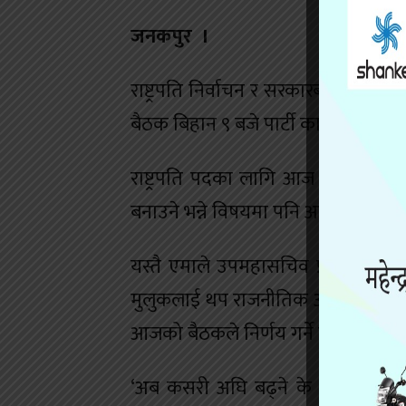
जनकपुर ।
राष्ट्रपति निर्वाचन र सरकारबाट बाह
बैठक बिहान ९ बजे पार्टी कार्यालय ललित
राष्ट्रपति पदका लागि आज उम्मेदवारी 
बनाउने भन्ने विषयमा पनि आजको बैठकल
यस्तै एमाले उपमहासचिव प्रदीप ज्ञवा
मुलुकलाई थप राजनीतिक अस्थिरतातर्फ धक
आजको बैठकले निर्णय गर्ने बताए ।
‘अब कसरी अघि बढ्ने के गर्ने ? सरकार