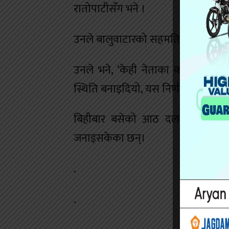
रातोपाटीसँग भने ।
उनले बालुवाटारको सहमतिले मुलुकलाई 
उनले भने, ‘केही नेताका कारण राजनीत
स्थिति बनाइदियो, यस निर्णयका पछाडि 
बिहीबार बसेको आठ दलको बैठकले राष्
जनाइसकेका छन्।
.
.