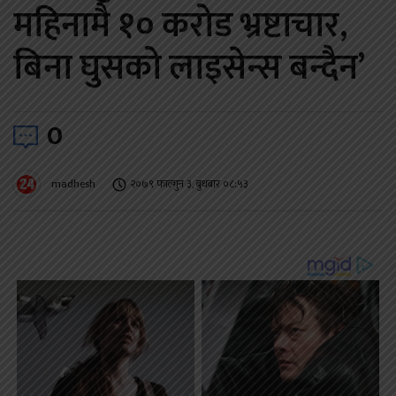
महिनामै १० करोड भ्रष्टाचार,
बिना घुसको लाइसेन्स बन्दैन’
0
madhesh
२०७९ फाल्गुन ३, बुधबार ०८:५३