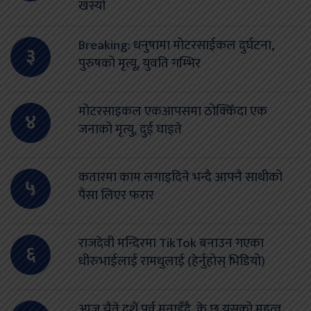
खस्यो
Breaking: धनुषामा मोटरसाईकल दुर्घटना,
३
पुरुषको मृत्यू, युवति गम्भिर
मोटरसाइकल एकआपसमा ठोक्किँदा एक
४
जनाको मृत्यु, दुई घाइते
कतारमा काम लगाइदिने भन्दै आफ्नै साथीको
५
पैसा लिएर फरार
राजदेवी मन्दिरमा TikTok बनाउन गएका
६
धीरुभाईलाई रामधुलाई (हेर्नुहोस् भिडियो)
आज चैते दशैं पर्व मनाइँदै, के छ यसको महत्व