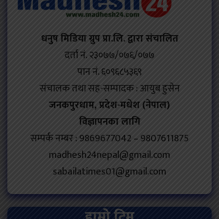
धनुष मिडिया ग्रुप प्रा.लि. द्वारा संचालित
दर्ता नं. २३०७७/०७६/०७७
पान नं. ६०९६८५३६९
संचालक तथा सह-सम्पादक : आयुब हुसेन
जनकपुरधाम, प्रदेश-मधेश (नेपाल)
विज्ञापनका लागि
सम्पर्क नम्बर : 9869677042 – 9807611875
madhesh24nepal@gmail.com
sabailatimes01@gmail.com
हाम्रो टिम