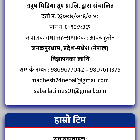
धनुष मिडिया ग्रुप प्रा.लि. द्वारा संचालित
दर्ता नं. २३०७७/०७६/०७७
पान नं. ६०९६८५३६९
संचालक तथा सह-सम्पादक : आयुब हुसेन
जनकपुरधाम, प्रदेश-मधेश (नेपाल)
विज्ञापनका लागि
सम्पर्क नम्बर : 9869677042 – 9807611875
madhesh24nepal@gmail.com
sabailatimes01@gmail.com
हाम्रो टिम
संवाददाताहरु: