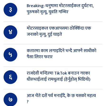
Breaking: धनुषामा मोटरसाईकल दुर्घटना,
३
पुरुषको मृत्यू, युवति गम्भिर
मोटरसाइकल एकआपसमा ठोक्किँदा एक
४
जनाको मृत्यु, दुई घाइते
कतारमा काम लगाइदिने भन्दै आफ्नै साथीको
५
पैसा लिएर फरार
राजदेवी मन्दिरमा TikTok बनाउन गएका
६
धीरुभाईलाई रामधुलाई (हेर्नुहोस् भिडियो)
आज चैते दशैं पर्व मनाइँदै, के छ यसको महत्व
७
?