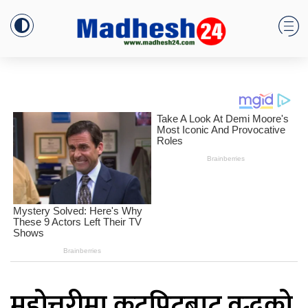
महोत्तरीमा कुटपिटबाट वृद्धको