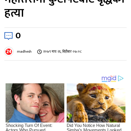
हत्या
0
madhesh
२०७९ माघ २६, बिहीबार ०७:०८