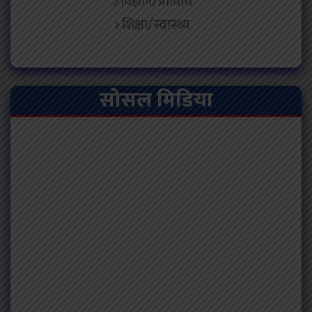
विज्ञान/प्राविधि
शिक्षा/स्वास्थ्य
सोसल मिडिया