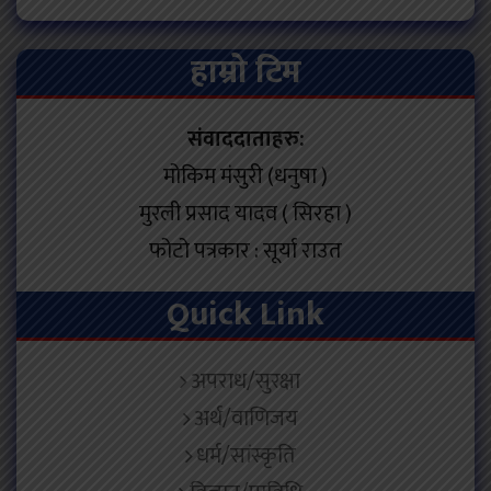
हाम्रो टिम
संवाददाताहरु:
मोकिम मंसुरी (धनुषा )
मुरली प्रसाद यादव ( सिरहा )
फोटो पत्रकार : सूर्या राउत
Quick Link
अपराध/सुरक्षा
अर्थ/वाणिजय
धर्म/सांस्कृति