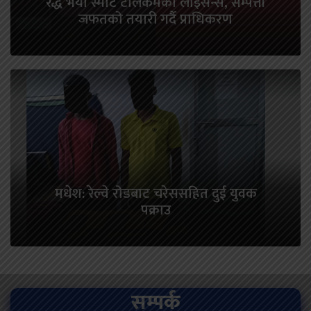
रद्ध भयो स्मार्ट टेलिकमको लाइसेन्स, सम्पत्ती
जफतको तयारी गर्दै प्राधिकरण
मधेश: रेल्वे रोडबाट चरेससहित दुई युवक
पक्राउ
सम्पर्क