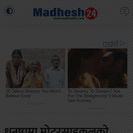
धनुषामा मोटरसाइकलको