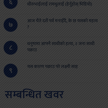
६
धीरुभाईलाई रामधुलाई (हेर्नुहोस् भिडियो)
आज चैते दशैं पर्व मनाइँदै, के छ यसको महत्व
७
?
धनुषामा आफ्नै साथीको हत्या, २ जना साथी
८
पक्राउ
यस कारण पक्राउ परे लक्ष्मी साह
९
सम्बन्धित खवर