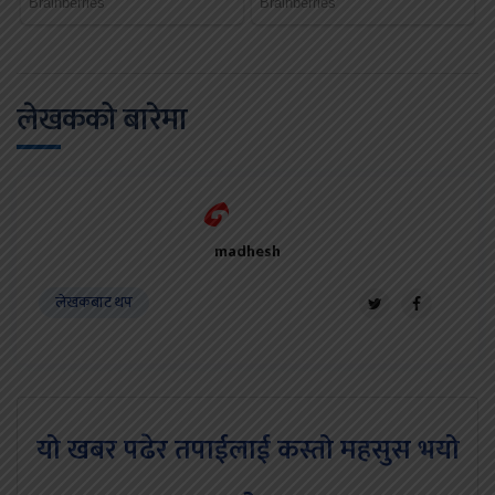
लेखकको बारेमा
madhesh
लेखकबाट थप
यो खबर पढेर तपाईलाई कस्तो महसुस भयो