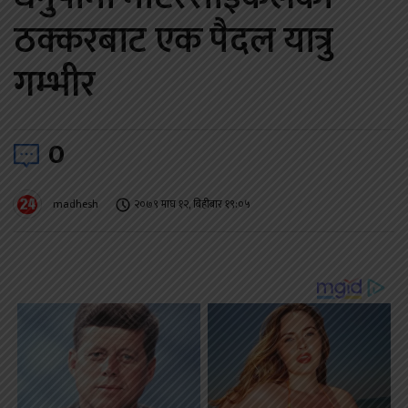
ठक्करबाट एक पैदल यात्रु
गम्भीर
0
madhesh
२०७९ माघ १२, बिहीबार १९:०५