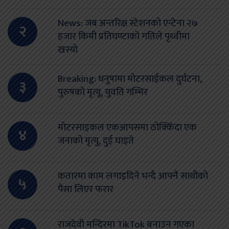
News: जब अन्तरिक्ष स्टेशनको एन्टेना २७
२
हजार किमी प्रतिघण्टाको गतिले पृथ्वीमा
खस्यो
Breaking: धनुषामा मोटरसाईकल दुर्घटना,
३
पुरुषको मृत्यू, युवति गम्भिर
मोटरसाइकल एकआपसमा ठोक्किँदा एक
४
जनाको मृत्यु, दुई घाइते
कतारमा काम लगाइदिने भन्दै आफ्नै साथीको
५
पैसा लिएर फरार
राजदेवी मन्दिरमा TikTok बनाउन गएका