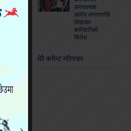
अनावश्यक
आरोप लगाएपछि
 फकाउन कठिन
लेखाका
कर्मचारीको
विरोध
एक महिना हुन
धेरै कमेन्ट गरिएका
ण र युवा तथा
ाको आरोप छ ।