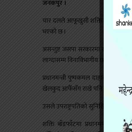
जनकपुर ।
चार दलले आफूखुसी शक्ति बाँडफाँट ग
भएको छ ।
असन्तुष्ट जसपा सरकारमा सहभागी हुने
लाग्दासम्म विनाविभागीय छन् ।
प्रधानमन्त्री पुष्पकमल दाहाल प्रचण्ड
खेलकुद आफैँसँग राखे पनि जसपा यथास
उसले उपराष्ट्रपतिको सुनिश्चितता खो
शक्ति बाँडफाँटमा प्रधानमन्त्री प्र