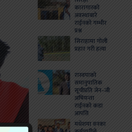
सिरहा
कारागारको
अवस्थाबारे
राईनको गम्भीर
प्रश्न
सिराहामा गोली
प्रहार गरी हत्या
रास्वपाको
समानुपातिक
सूचीप्रति जेन–जी
अभियन्ता
राईनको कडा
आपत्ति
मधेशमा वनका
कर्मचारीले