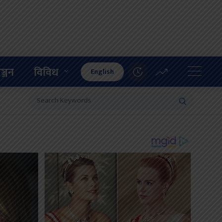
ञ्जन
विविध
English