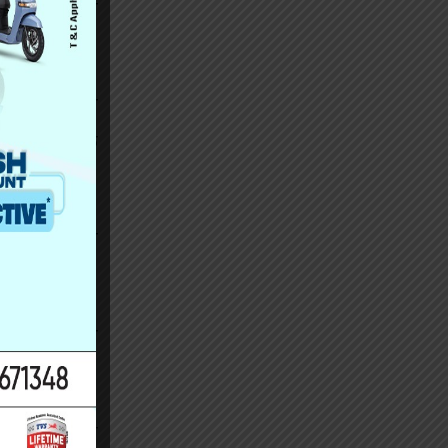
 बैठकमा जसपा
दल जसपाविनै
ा गठबन्धनकै
ाखा लगाइएको
ओलीसँग गुनासो
, भागबन्डामा