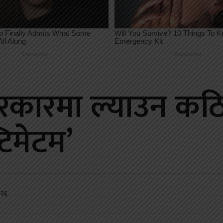
कारमा ल्याउन कठ
टिमेटम’
:२६