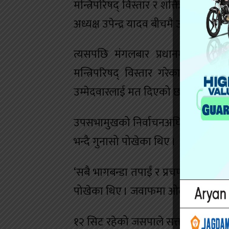
मन्त्रिपरिषद् विस्तार र शक्ति बाँडफाँ
अध्यक्ष उपेन्द्र यादव बीचमै उठेर हिँडेका 
त्यसपछि मंगलबार प्रधानमन्त्रीले 
मन्त्रिपरिषद् विस्तार गरेका थिए ।
उम्मेदवारलाई मत दिएको छ ।
उपसभामुखको निर्वाचनअघि एमाले अध्
भन्दै गुनासो पोखेका थिए ।
‘सबै भागबन्डा तपाईं र प्रचण्ड मिलेर गर्
पोखेका थिए । जवाफमा ओलीले ‘पख्नुस्, म
१२ सिट रहेको जसपाले सत्तागठबन्धनभित्