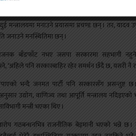
तीन मन्त्रालय दिँदा जसपालाई दुई मन्त्रालय छुट्याइएको छ 
रमा दुई मन्त्रालयमा मनाउने प्रयासमा प्रचण्ड छन् । तर, यादव उ
मति जनाउने मनस्थितिमा छन् ।
ानजनक बाँडफाँट नभए जसपा सरकारमा सहभागी नहुने 
ने, ‘अहिले पनि सरकारबाहिर रहेर समर्थन छँदै छ, यसरी नै रह
पाएको भन्दै जनमत पार्टी पनि सरकारसँग असन्तुष्ट 
ुसार उद्योग, वाणिज्य तथा आपूर्ति मन्त्रालय नदिइएको भन
नाविभागी मन्त्री भएका थिए ।
 आरोप गठबन्धनभित्र राजनीतिक बेइमानी भएको भन्ने छ 