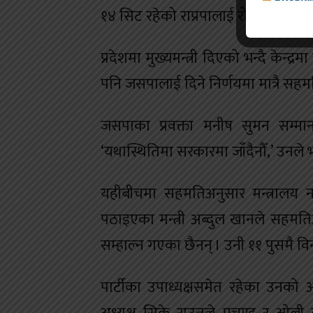
१४ सिट रहेको राप्रपालाई रोजेअनुसारकै 
प्रदेशमा मुख्यमन्त्री दिएको भन्दै केन्द्
पनि जसपालाई दिने निर्णयमा मात्रै सह
जसपाका प्रवक्ता मनीष सुमन सम्म
‘यथास्थितिमा सरकारमा जाँदैनौँ,’ उनले भ
यहीबीचमा सहमतिअनुसार मन्त्रालय न
पठाइएका मन्त्री अब्दुल खानले सहमतिअन
सम्हाल्न गएका छैनन् । उनी ११ पुसमै वि
पार्टीका उपाध्यक्षसमेत रहेका उनको