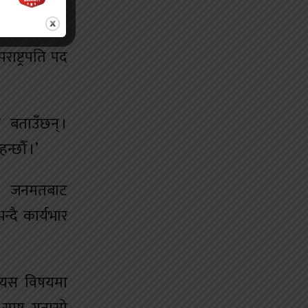
।
पराष्ट्रपति पद
बताउँछन् ।
न्छौँ ।’
छ । जनमतबाट
्दै कार्यभार
। यस विषयमा