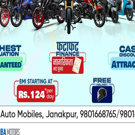
टका विषय टुंग्याउन बसेको उच्चस्तरीय राजनीतिक संयन्त्रको
थिए ।
दुई मन्त्रालय आफूसँग राखेर सरकारलाई समर्थन गरेको 
 यद्यपि, सभामुख र उपसभामुखको निर्वाचनमा जसपाले सत्त
यक्ष ओली भेट्न बालकोट पुगेका यादवले सरकार गठनमा प
ने, हामीलाई निर्णय मात्रै सुनाउने प्रवृत्ति ठीक भएन,’ उनले 
 मिलाउँछु’ भन्दै यादवलाई थम्थमाएको स्रोतले भन्यो ।
र तीनवटा मन्त्रालयसहित उपराष्ट्रपतिमा दाबी गरेको छ । तर