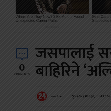
जसपालाई सर
बाहिरिने ‘अल्
0
COMMENTS
madhesh
२०७९ माघ १०, मंगलवार ०९