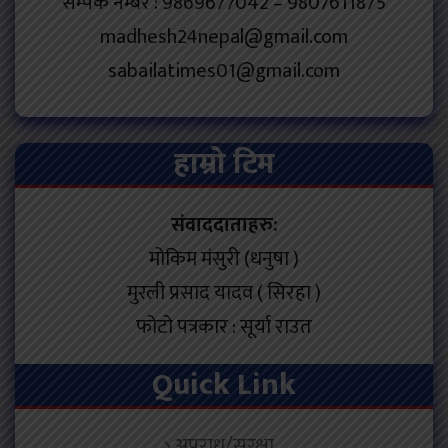
सम्पर्क नम्बर : 9869677042 – 9807611875
madhesh24nepal@gmail.com
sabailatimes01@gmail.com
हाम्रो टिम
संवाददाताहरु:
मोकिम मंसुरी (धनुषा )
मुरली प्रसाद यादव ( सिरहा )
फोटो पत्रकार : सूर्या राउत
Quick Link
अपराध/सुरक्षा