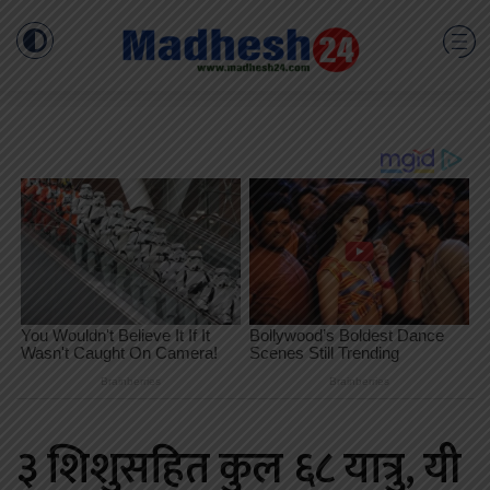
३ शिशुसहित कुल ६८ यात्रु, यी