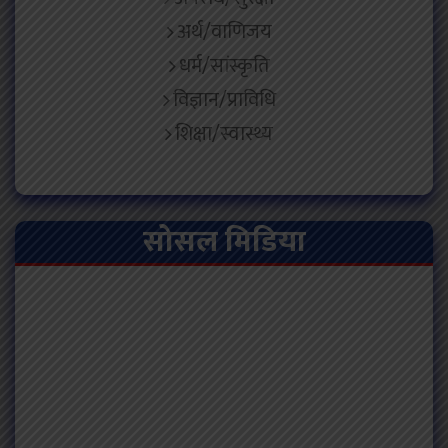
अर्थ/वाणिजय
धर्म/सांस्कृति
विज्ञान/प्राविधि
शिक्षा/स्वास्थ्य
सोसल मिडिया