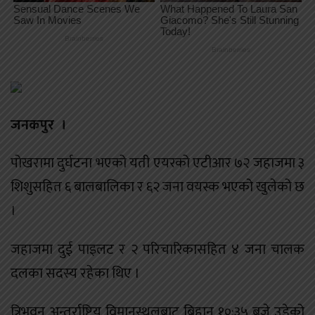
जनकपुर ।
पोखरामा दुर्घटना भएको यती एयरको एटीआर ७२ जहाजमा ३
शिशुसहित ६ बालबालिका र ६२ जना वयस्क भएको खुलेको छ
।
जहाजमा दुई पाइलट र २ परिचारिकासहित ४ जना चालक
दलका सदस्य रहेका थिए ।
त्रिभुवन अन्तर्राष्ट्रिय विमानस्थलबाट बिहान १०:३५ बजे उडेको