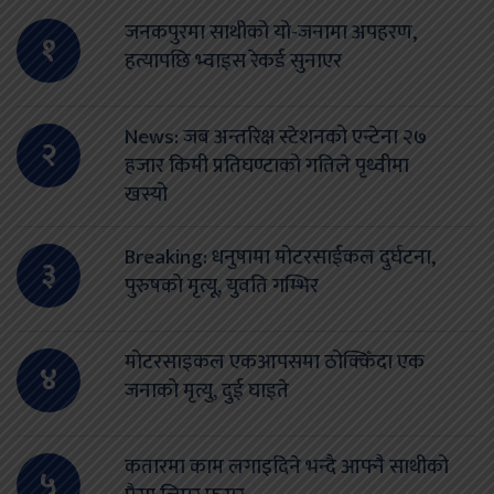
जनकपुरमा साथीको यो-जनामा अपहरण,
१
हत्यापछि भ्वाइस रेकर्ड सुनाएर
News: जब अन्तरिक्ष स्टेशनको एन्टेना २७
२
हजार किमी प्रतिघण्टाको गतिले पृथ्वीमा
खस्यो
Breaking: धनुषामा मोटरसाईकल दुर्घटना,
३
पुरुषको मृत्यू, युवति गम्भिर
मोटरसाइकल एकआपसमा ठोक्किँदा एक
४
जनाको मृत्यु, दुई घाइते
कतारमा काम लगाइदिने भन्दै आफ्नै साथीको
५