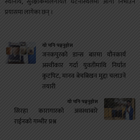
स्थानीय, सुरक्षाकर्मीलगायत घटनास्थलमा आगो निभाउने
प्रयासमा लागेका छन् ।
यो पनि पढ्नुहोस
जनकपुरको डान्स बारमा यौनकार्य
अस्वीकार गर्दा युवतीमाथि निर्घात
कुटपिट, मानव बेचबिखन मुद्दा चलाउने
तयारी
यो पनि पढ्नुहोस
सिरहा कारागारको अवस्थाबारे
राईनको गम्भीर प्रश्न