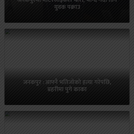
जनकपुरमा मोटरसाईकल चोरी, भाग्दै गर्दा तीन
युवक पक्राउ
जनकपुर : आफ्नै भतिजोको हत्या गरेपछि,
प्रहरीमा पुगे काका