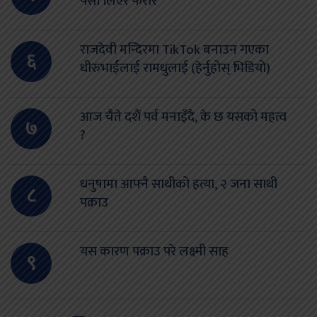
पैसा लिएर फरार
राजदेवी मन्दिरमा TikTok बनाउन गएका
६
धीरुभाईलाई रामधुलाई (हेर्नुहोस् भिडियो)
आज चैते दशैं पर्व मनाइँदै, के छ यसको महत्व
७
?
धनुषामा आफ्नै साथीको हत्या, २ जना साथी
८
पक्राउ
यस कारण पक्राउ परे लक्ष्मी साह
९