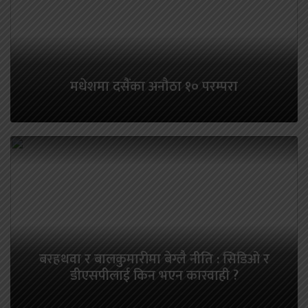
मधेशमा दसैंका अनौठा १० परम्परा
बरहथवा र बालकुमारीमा बेग्लै नीति : सिडिओ र
डीएसपीलाई किन भएन कारवाही ?