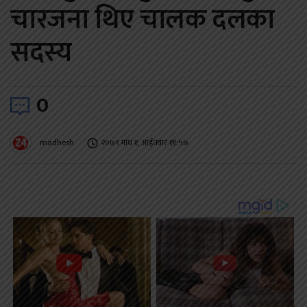
चारजना थिए चालक दलका
सदस्य
0
madhesh
२०७९ माघ १, आईतवार ११:५७