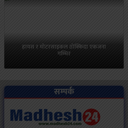
हायस र मोटरसाइकल ठोक्किदा एकजना
गम्भिर
सम्पर्क