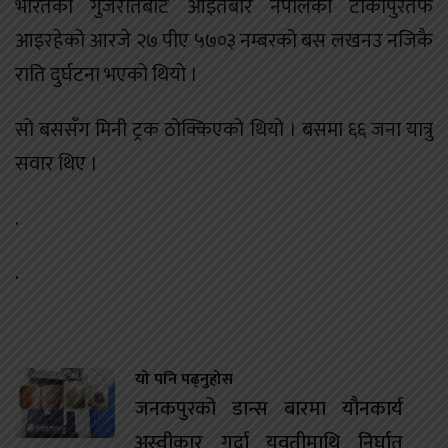
भारतको गुजरातबाट आइतबार नेपालको टीकापुरतर्फ
आइरहेको आरजे २७ पीए ५७०३ नम्बरको बस लखनउ नजिकै
राति दुर्घटना भएको थियो ।
सो बससँग मिनी ट्रक ठोक्किएको थियो । बसमा ६६ जना यात्रु
सवार थिए ।
.
.
यो पनि पढ्नुहोस
जनकपुरको डान्स बारमा यौनकार्य
अस्वीकार गर्दा युवतीमाथि निर्घात