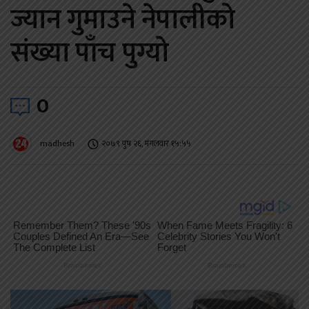
ज्यान गुमाउने नेपालीको
संख्या पाँच पुग्यो
0
madhesh
२०७९ पुष २६, मंगलवार १५:५५