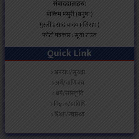
संवाददाताहरु:
मोकिम मंसुरी (धनुषा )
मुरली प्रसाद यादव ( सिरहा )
फोटो पत्रकार : सूर्या राउत
Quick Link
अपराध/सुरक्षा
अर्थ/वाणिजय
धर्म/सांस्कृति
विज्ञान/प्राविधि
शिक्षा/स्वास्थ्य