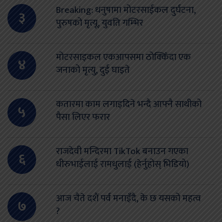
Breaking: धनुषामा मोटरसाईकल दुर्घटना,
३
पुरुषको मृत्यू, युवति गम्भिर
मोटरसाइकल एकआपसमा ठोक्किँदा एक
४
जनाको मृत्यु, दुई घाइते
कतारमा काम लगाइदिने भन्दै आफ्नै साथीको
५
पैसा लिएर फरार
राजदेवी मन्दिरमा TikTok बनाउन गएका
६
धीरुभाईलाई रामधुलाई (हेर्नुहोस् भिडियो)
आज चैते दशैं पर्व मनाइँदै, के छ यसको महत्व
७
?