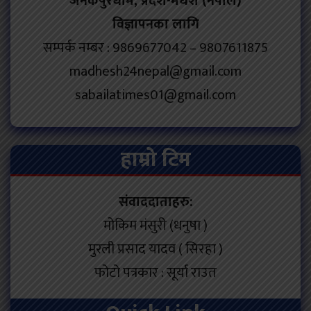
जनकपुरधाम, प्रदेश-मधेश (नेपाल)
विज्ञापनका लागि
सम्पर्क नम्बर : 9869677042 – 9807611875
madhesh24nepal@gmail.com
sabailatimes01@gmail.com
हाम्रो टिम
संवाददाताहरु:
मोकिम मंसुरी (धनुषा )
मुरली प्रसाद यादव ( सिरहा )
फोटो पत्रकार : सूर्या राउत