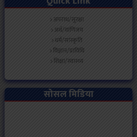
Quick Link
अपराध/सुरक्षा
अर्थ/वाणिजय
धर्म/सांस्कृति
विज्ञान/प्राविधि
शिक्षा/स्वास्थ्य
सोसल मिडिया