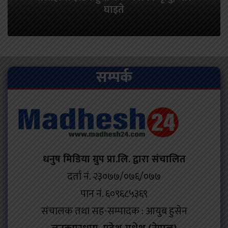
घाइते
सम्पर्क
धनुष मिडिया ग्रुप प्रा.लि. द्वारा संचालित
दर्ता नं. २३०७७/०७६/०७७
पान नं. ६०९६८५३६९
संचालक तथा सह-सम्पादक : आयुब हुसेन