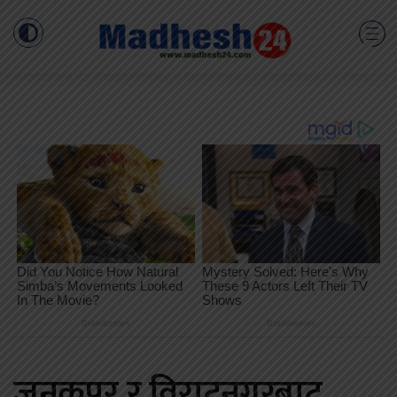
जनकपुर र विराटनगरबाट