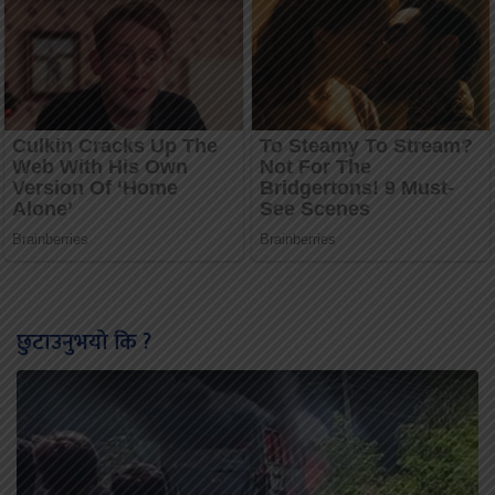
छुटाउनुभयो कि ?