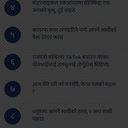
मोटरसाइकल एकआपसमा ठोक्किँदा एक
४
जनाको मृत्यु, दुई घाइते
कतारमा काम लगाइदिने भन्दै आफ्नै साथीको
५
पैसा लिएर फरार
राजदेवी मन्दिरमा TikTok बनाउन गएका
६
धीरुभाईलाई रामधुलाई (हेर्नुहोस् भिडियो)
आज चैते दशैं पर्व मनाइँदै, के छ यसको महत्व
७
?
धनुषामा आफ्नै साथीको हत्या, २ जना साथी
८
पक्राउ