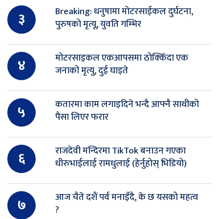
Breaking: धनुषामा मोटरसाईकल दुर्घटना,
३
पुरुषको मृत्यू, युवति गम्भिर
मोटरसाइकल एकआपसमा ठोक्किँदा एक
४
जनाको मृत्यु, दुई घाइते
कतारमा काम लगाइदिने भन्दै आफ्नै साथीको
५
पैसा लिएर फरार
राजदेवी मन्दिरमा TikTok बनाउन गएका
६
धीरुभाईलाई रामधुलाई (हेर्नुहोस् भिडियो)
आज चैते दशैं पर्व मनाइँदै, के छ यसको महत्व
७
?