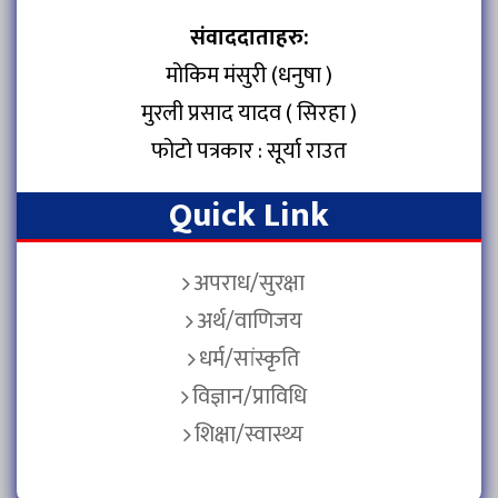
संवाददाताहरु:
मोकिम मंसुरी (धनुषा )
मुरली प्रसाद यादव ( सिरहा )
फोटो पत्रकार : सूर्या राउत
Quick Link
अपराध/सुरक्षा
अर्थ/वाणिजय
धर्म/सांस्कृति
विज्ञान/प्राविधि
शिक्षा/स्वास्थ्य