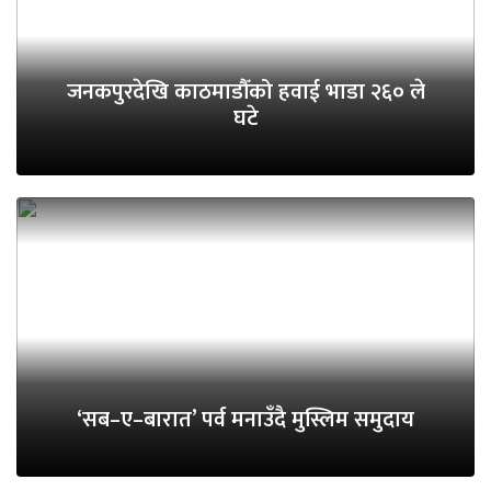
जनकपुरदेखि काठमाडौँको हवाई भाडा २६० ले
घटे
‘सब–ए–बारात’ पर्व मनाउँदै मुस्लिम समुदाय