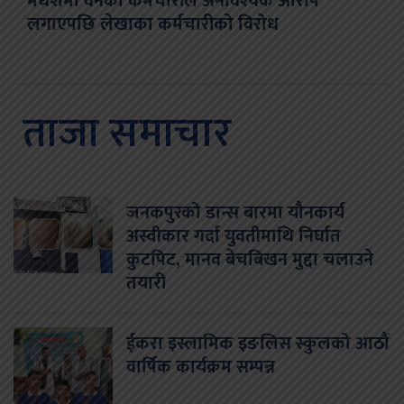
मधेशमा वनका कर्मचारीले अनावश्यक आरोप
लगाएपछि लेखाका कर्मचारीको विरोध
ताजा समाचार
जनकपुरको डान्स बारमा यौनकार्य
अस्वीकार गर्दा युवतीमाथि निर्घात
कुटपिट, मानव बेचबिखन मुद्दा चलाउने
तयारी
ईकरा इस्लामिक इङलिस स्कुलको आठौं
वार्षिक कार्यक्रम सम्पन्न