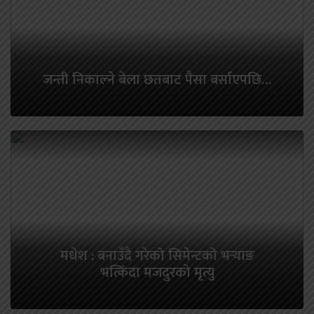
जन्ती निकाल्ने बेला छतबाट पैसा बर्साएपछि…
मधेश : बनाउँदै गरेको सिमेन्टको भर्‍याङ
भत्किँदा मजदुरको मृत्यु