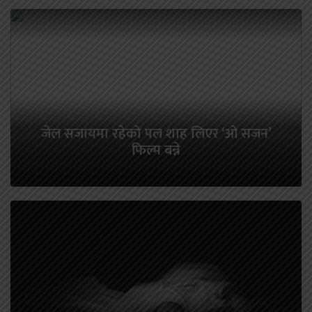
जेल सजायमा रहेको पल शाह लिएर ‘ओ सजन’
फिल्म बन्ने