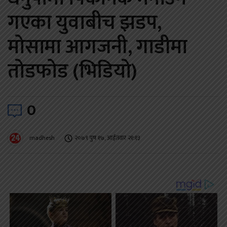
गएका युवाबीच झडप,
मोसामा आगजनी, गाडीमा
तोडफोड (भिडियो)
0
madhesh
२०७९ पुष १७, आईतवार २१:१३