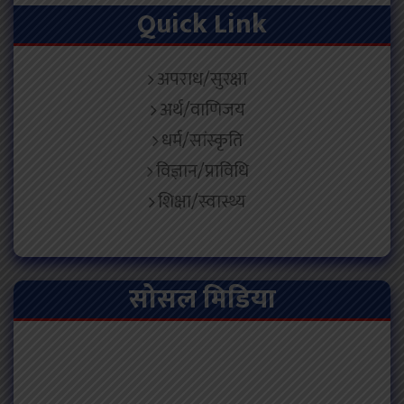
Quick Link
अपराध/सुरक्षा
अर्थ/वाणिजय
धर्म/सांस्कृति
विज्ञान/प्राविधि
शिक्षा/स्वास्थ्य
सोसल मिडिया