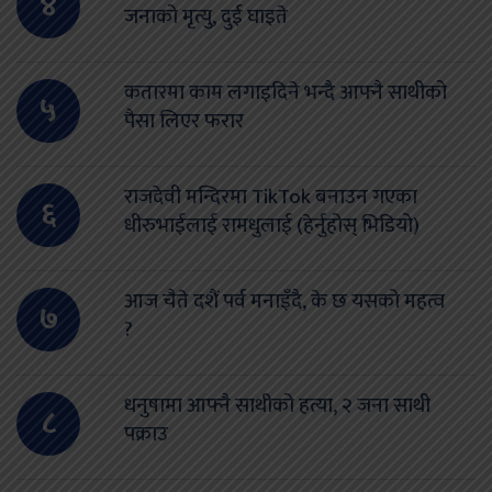
४
जनाको मृत्यु, दुई घाइते
कतारमा काम लगाइदिने भन्दै आफ्नै साथीको
५
पैसा लिएर फरार
राजदेवी मन्दिरमा TikTok बनाउन गएका
६
धीरुभाईलाई रामधुलाई (हेर्नुहोस् भिडियो)
आज चैते दशैं पर्व मनाइँदै, के छ यसको महत्व
७
?
धनुषामा आफ्नै साथीको हत्या, २ जना साथी
८
पक्राउ