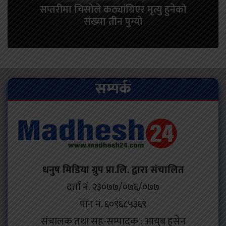
सप्तरीमा चिसोले कठ्यांग्रिएर मृत्यु हुनेको
संख्या तीन पुग्यो
सम्पर्क
धनुष मिडिया ग्रुप प्रा.लि. द्वारा संचालित
दर्ता नं. २३०७७/०७६/०७७
पान नं. ६०९६८५३६९
संचालक तथा सह-सम्पादक : आयुब हुसेन