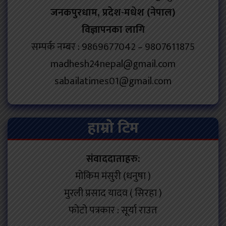
जनकपुरधाम, प्रदेश-मधेश (नेपाल)
विज्ञापनका लागि
सम्पर्क नम्बर : 9869677042 – 9807611875
madhesh24nepal@gmail.com
sabailatimes01@gmail.com
हाम्रो टिम
संवाददाताहरु:
मोकिम मंसुरी (धनुषा )
मुरली प्रसाद यादव ( सिरहा )
फोटो पत्रकार : सूर्या राउत