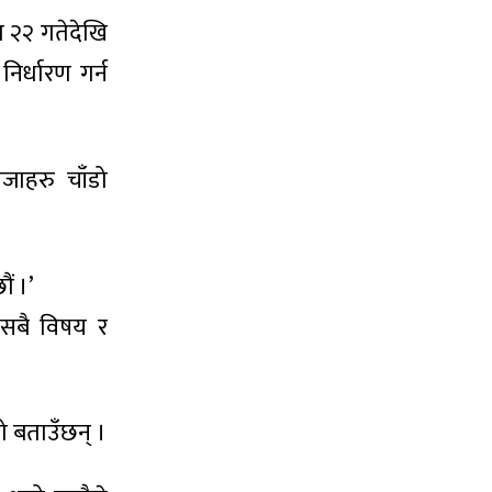
 २२ गतेदेखि
िर्धारण गर्न
िजाहरु चाँडो
ं ।’
ा सबै विषय र
को बताउँछन् ।