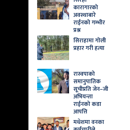
सिरहा
कारागारको
अवस्थाबारे
राईनको गम्भीर
प्रश्न
सिराहामा गोली
प्रहार गरी हत्या
रास्वपाको
समानुपातिक
सूचीप्रति जेन–जी
अभियन्ता
राईनको कडा
आपत्ति
मधेशमा वनका
कर्मचारीले