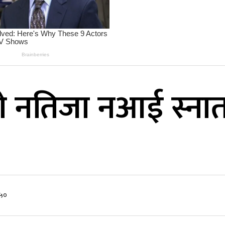
 नतिजा नआई स्नातको
:५०