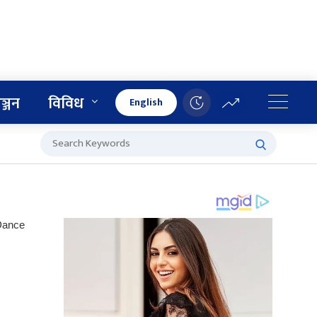
ञ्जन
विविध
English