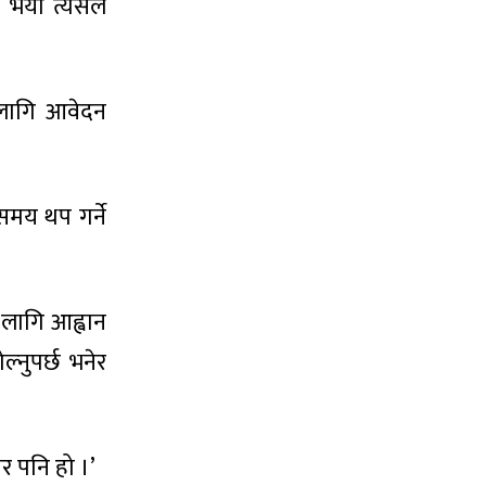
 भयो त्यसैले
ो लागि आवेदन
समय थप गर्ने
ो लागि आह्वान
्नुपर्छ भनेर
र पनि हो ।’