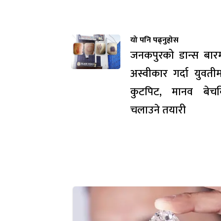
यो पनि पढ्नुहोस
जनकपुरको डान्स बारम
अस्वीकार गर्दा युवतीम
कुटपिट, मानव बेचबि
चलाउने तयारी