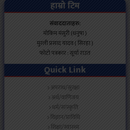
हाम्रो टिम
संवाददाताहरु:
मोकिम मंसुरी (धनुषा )
मुरली प्रसाद यादव ( सिरहा )
फोटो पत्रकार : सूर्या राउत
Quick Link
अपराध/सुरक्षा
अर्थ/वाणिजय
धर्म/सांस्कृति
विज्ञान/प्राविधि
शिक्षा/स्वास्थ्य