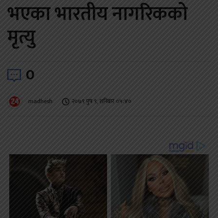
भएका भारतीय नागरिकको
मृत्यु
0
madhesh
२०७९ पुष ९, शनिबार ०५:४०