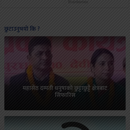
छुटाउनुभयो कि ?
महासेठ दम्पती धनुषाको छुट्टाछुट्टै क्षेत्रबाट
सिफारिस