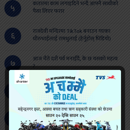
कतारमा काम लगाइदिने भन्दै आफ्नै साथीको
५
पैसा लिएर फरार
राजदेवी मन्दिरमा TikTok बनाउन गएका
६
धीरुभाईलाई रामधुलाई (हेर्नुहोस् भिडियो)
आज चैते दशैं पर्व मनाइँदै, के छ यसको महत्व
७
?
धनुषामा आफ्नै साथीको हत्या, २ जना साथी
८
पक्राउ
यस कारण पक्राउ परे लक्ष्मी साह
९