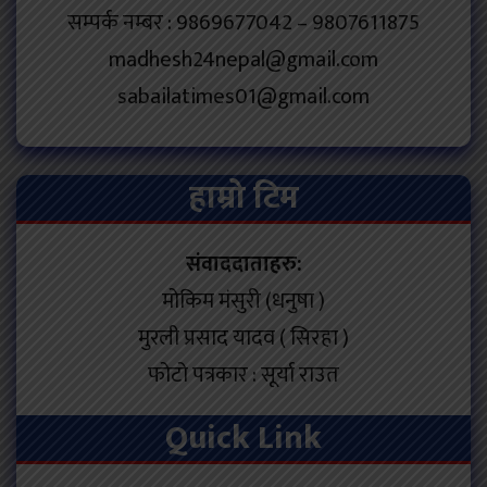
सम्पर्क नम्बर : 9869677042 – 9807611875
madhesh24nepal@gmail.com
sabailatimes01@gmail.com
हाम्रो टिम
संवाददाताहरु:
मोकिम मंसुरी (धनुषा )
मुरली प्रसाद यादव ( सिरहा )
फोटो पत्रकार : सूर्या राउत
Quick Link