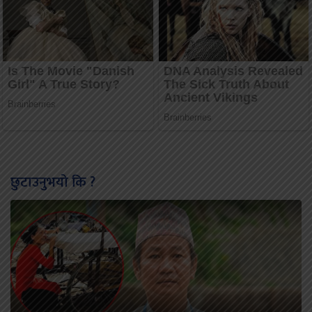
छुटाउनुभयो कि ?