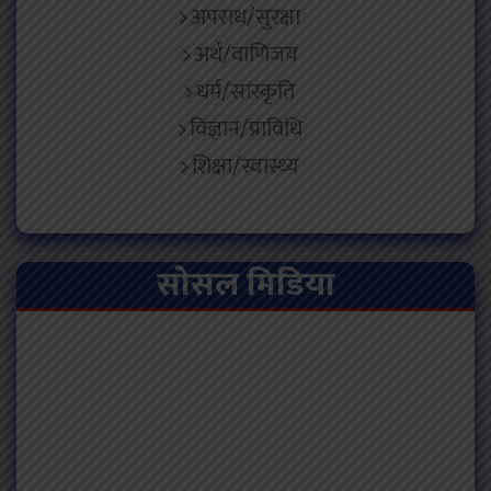
अपराध/सुरक्षा
अर्थ/वाणिजय
धर्म/सांस्कृति
विज्ञान/प्राविधि
शिक्षा/स्वास्थ्य
सोसल मिडिया