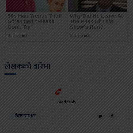
लेखकको बारेमा
madhesh
लेखकबाट थप