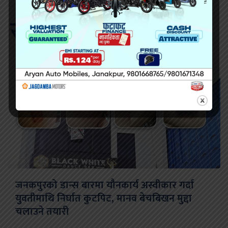
सम्बन्धित खवर
जनकपुरको डान्स बारमा यौनकार्य अस्वीकार गर्दा
युवतीमाथि निर्घात कुटपिट, मानव बेचबिखन मुद्दा
चलाउने तयारी