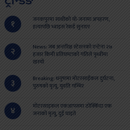
ट्रेन्डिङ
जनकपुरमा साथीको यो-जनामा अपहरण,
१
हत्यापछि भ्वाइस रेकर्ड सुनाएर
News: जब अन्तरिक्ष स्टेशनको एन्टेना २७
२
हजार किमी प्रतिघण्टाको गतिले पृथ्वीमा
खस्यो
Breaking: धनुषामा मोटरसाईकल दुर्घटना,
३
पुरुषको मृत्यू, युवति गम्भिर
मोटरसाइकल एकआपसमा ठोक्किँदा एक
४
जनाको मृत्यु, दुई घाइते