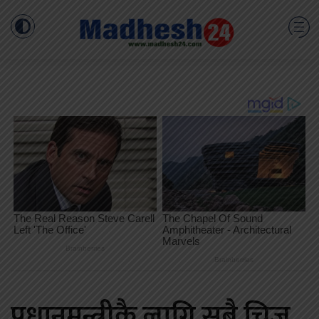
प्रधानमन्त्रीकै लागि सबै चिज