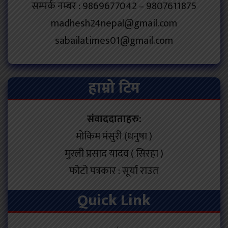
सम्पर्क नम्बर : 9869677042 – 9807611875
madhesh24nepal@gmail.com
sabailatimes01@gmail.com
हाम्रो टिम
संवाददाताहरु:
मोकिम मंसुरी (धनुषा )
मुरली प्रसाद यादव ( सिरहा )
फोटो पत्रकार : सूर्या राउत
Quick Link