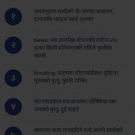
जनकपुरमा साथीको यो-जनामा अपहरण,
१
हत्यापछि भ्वाइस रेकर्ड सुनाएर
News: जब अन्तरिक्ष स्टेशनको एन्टेना २७
२
हजार किमी प्रतिघण्टाको गतिले पृथ्वीमा
खस्यो
Breaking: धनुषामा मोटरसाईकल दुर्घटना,
३
पुरुषको मृत्यू, युवति गम्भिर
मोटरसाइकल एकआपसमा ठोक्किँदा एक
४
जनाको मृत्यु, दुई घाइते
कतारमा काम लगाइदिने भन्दै आफ्नै साथीको