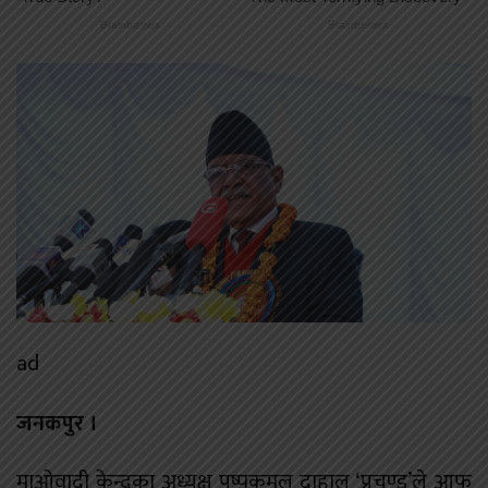
ad
जनकपुर ।
माओवादी केन्द्रका अध्यक्ष पुष्पकमल दाहाल ‘प्रचण्ड’ले आफु