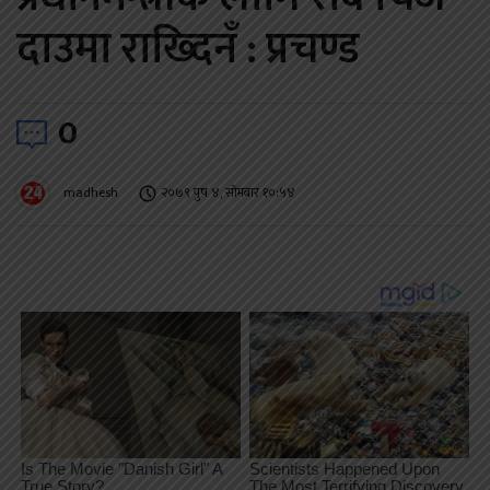
दाउमा राख्दिनँ : प्रचण्ड
0
madhesh
२०७९ पुष ४, सोमबार १०:५४