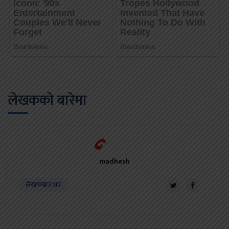
लेखकको बारेमा
madhesh
लेखकबाट थप