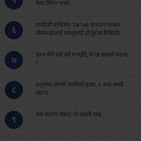
५
पैसा लिएर फरार
राजदेवी मन्दिरमा TikTok बनाउन गएका
६
धीरुभाईलाई रामधुलाई (हेर्नुहोस् भिडियो)
आज चैते दशैं पर्व मनाइँदै, के छ यसको महत्व
७
?
धनुषामा आफ्नै साथीको हत्या, २ जना साथी
८
पक्राउ
यस कारण पक्राउ परे लक्ष्मी साह
९