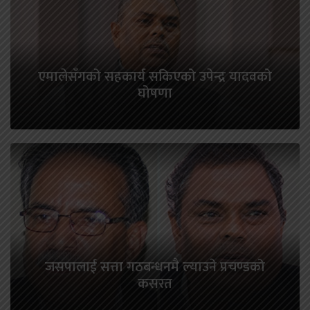
एमालेसँगको सहकार्य सकिएको उपेन्द्र यादवको
घोषणा
जसपालाई सत्ता गठबन्धनमै ल्याउने प्रचण्डको
कसरत