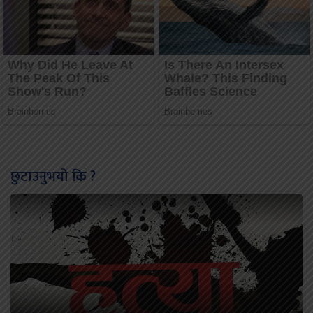
छुटाउनुभयो कि ?