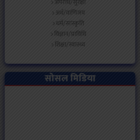
अपराध/सुरक्षा
अर्थ/वाणिजय
धर्म/सांस्कृति
विज्ञान/प्राविधि
शिक्षा/स्वास्थ्य
सोसल मिडिया