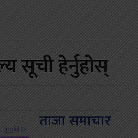
 सूची हेर्नुहोस्
ताजा समाचार