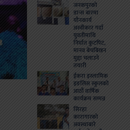
जनकपुरको
डान्स बारमा
यौनकार्य
अस्वीकार गर्दा
युवतीमाथि
निर्घात कुटपिट,
मानव बेचबिखन
मुद्दा चलाउने
तयारी
ईकरा इस्लामिक
इङलिस स्कुलको
आठौं वार्षिक
कार्यक्रम सम्पन्न
सिरहा
कारागारको
अवस्थाबारे