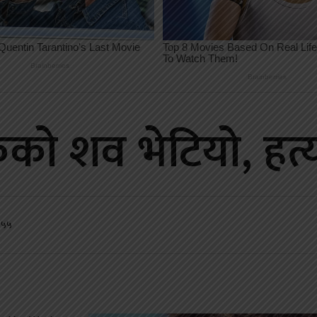
को शव भेटियो, हत
८:५५