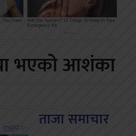
्या भएको आशंका
ताजा समाचार