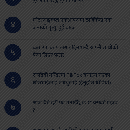
पुरुषको मृत्यू, युवति गम्भिर
मोटरसाइकल एकआपसमा ठोक्किँदा एक
४
जनाको मृत्यु, दुई घाइते
कतारमा काम लगाइदिने भन्दै आफ्नै साथीको
५
पैसा लिएर फरार
राजदेवी मन्दिरमा TikTok बनाउन गएका
६
धीरुभाईलाई रामधुलाई (हेर्नुहोस् भिडियो)
आज चैते दशैं पर्व मनाइँदै, के छ यसको महत्व
७
?