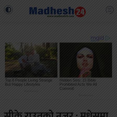
सीके राउतको नजर : मधेसमा