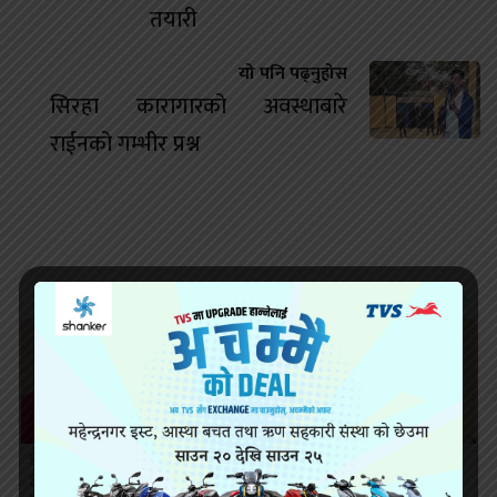
तयारी
यो पनि पढ्नुहोस
सिरहा कारागारको अवस्थाबारे
राईनको गम्भीर प्रश्न