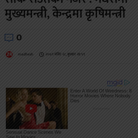
मुख्यमन्त्री, केन्द्रमा कृषिमन्त्री
0
madhesh
२०७९ मंसिर २८, बुधबार २१:५९