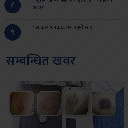
धनुषामा आफ्नै साथीको हत्या, २ जना साथी
८
पक्राउ
यस कारण पक्राउ परे लक्ष्मी साह
९
सम्बन्धित खवर