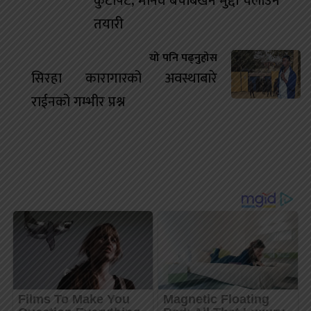
कुटपिट, मानव बेचबिखन मुद्दा चलाउने
तयारी
यो पनि पढ्नुहोस
सिरहा कारागारको अवस्थाबारे
राईनको गम्भीर प्रश्न