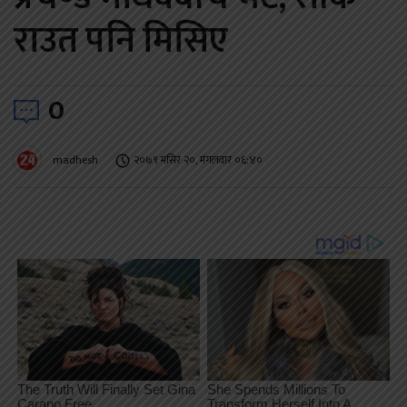
राउत पनि मिसिए
0
madhesh
२०७९ मंसिर २०, मंगलवार ०६:४०