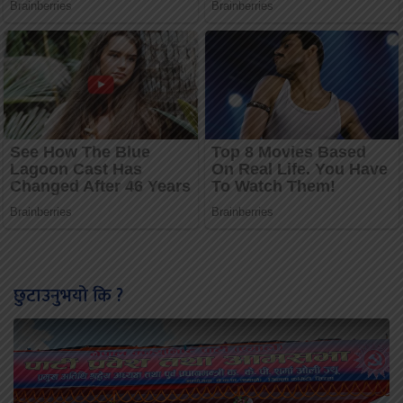
छुटाउनुभयो कि ?