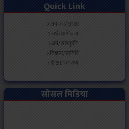
Quick Link
अपराध/सुरक्षा
अर्थ/वाणिजय
धर्म/सांस्कृति
विज्ञान/प्राविधि
शिक्षा/स्वास्थ्य
सोसल मिडिया