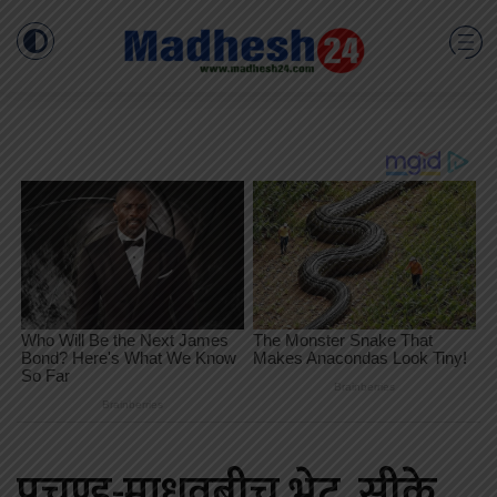
प्रचण्ड-माधवबीच भेट, सीके