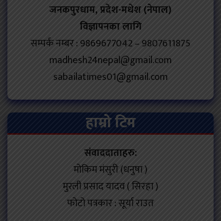
जनकपुरधाम, प्रदेश-मधेश (नेपाल)
विज्ञापनका लागि
सम्पर्क नम्बर : 9869677042 – 9807611875
madhesh24nepal@gmail.com
sabailatimes01@gmail.com
हाम्रो टिम
संवाददाताहरु:
मोकिम मंसुरी (धनुषा )
मुरली प्रसाद यादव ( सिरहा )
फोटो पत्रकार : सूर्या राउत