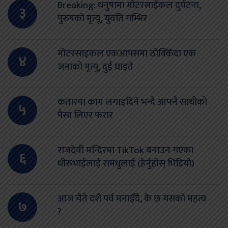
Breaking: धनुषामा मोटरसाईकल दुर्घटना,
३
पुरुषको मृत्यू, युवति गम्भिर
मोटरसाइकल एकआपसमा ठोक्किँदा एक
४
जनाको मृत्यु, दुई घाइते
कतारमा काम लगाइदिने भन्दै आफ्नै साथीको
५
पैसा लिएर फरार
राजदेवी मन्दिरमा TikTok बनाउन गएका
६
धीरुभाईलाई रामधुलाई (हेर्नुहोस् भिडियो)
आज चैते दशैं पर्व मनाइँदै, के छ यसको महत्व
७
?