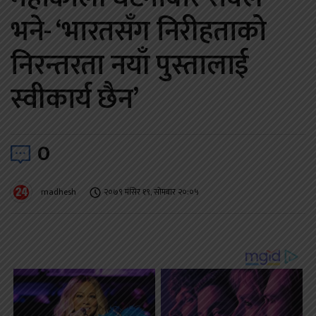
भने- ‘भारतसँग निरीहताको
निरन्तरता नयाँ पुस्तालाई
स्वीकार्य छैन’
0
madhesh
२०७९ मंसिर १९, सोमबार २०:०५