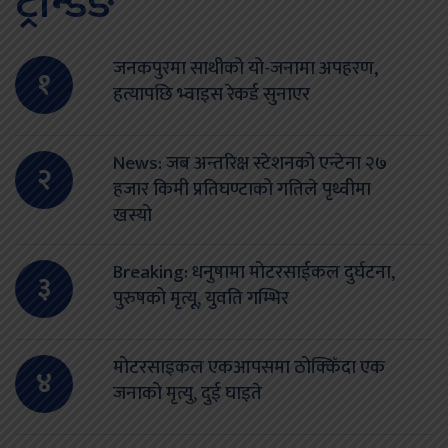
ट्रेन्डिङ
जनकपुरमा साथीको यो-जनामा अपहरण,
१
हत्यापछि भ्वाइस रेकर्ड सुनाएर
News: जब अन्तरिक्ष स्टेशनको एन्टेना २७
२
हजार किमी प्रतिघण्टाको गतिले पृथ्वीमा
खस्यो
Breaking: धनुषामा मोटरसाईकल दुर्घटना,
३
पुरुषको मृत्यू, युवति गम्भिर
मोटरसाइकल एकआपसमा ठोक्किँदा एक
४
जनाको मृत्यु, दुई घाइते