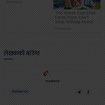
लेखकको बारेमा
madhesh
लेखकबाट थप