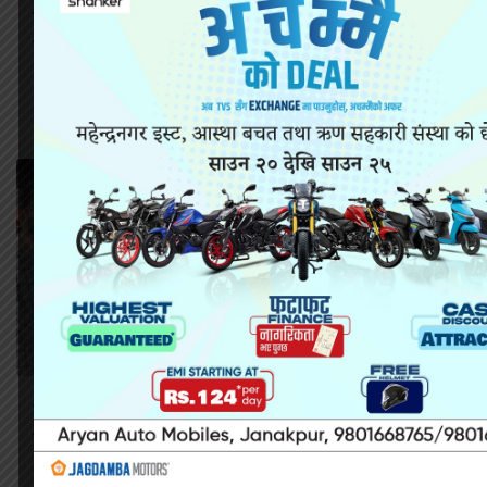
रास्वपाको समानुपातिक सूचीप्रति जेन–जी अभियन्ता
राईनको कडा आपत्ति
मधेशमा वनका कर्मचारीले अनावश्यक आरोप
लगाएपछि लेखाका कर्मचारीको विरोध