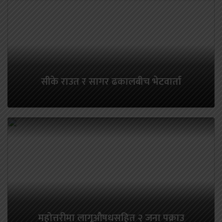
सीके राउत र सागर ढकालबीच भेटवार्ता
महोत्तरीमा लागूऔषधसहित २ जना पक्राउ