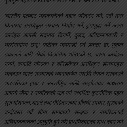
पुलमुनि महाकालीको बगर मिचेर भारतले बनाएको तटबन्ध ।
'भारतीय पक्षबाट महाकालीको बहाव परिवर्तन गर्ने, नदी तथा
किनारमा अनधिकृत संरचना निर्माण गर्ने, ढुंगामुढा गर्ने जस्ता
कार्यहरु आपसी सदभाव बिगार्ने, दुखद, अतिक्रमणकारी र
भर्त्सनायोग्य छन्,' पार्टीका महामन्त्री एवं प्रवक्ता डा. मुकुल
ढकालले जारी गरेको विज्ञप्तिमा भनिएको छ, 'यस्ता कार्यहरू
नगर्न, बनाउँदै गरिएका र बनिसकेका अनधिकृत संरचनाहरु
भत्काउन भारत सरकारको ध्यानाकर्षण गराउँदै नेपाल सरकारले
भारतसँगका हाम्रा र अन्तर्राष्ट्रिय सन्धि सम्झौताका आधारमा
आफ्नो सीमा र नागरिकको रक्षा गर्न यथाशिघ्र कूटनीतिक पहल
सुरु गरिहाल्न, घाइते तथा पीडितहरुको औषधी उपचार, सुरक्षाको
बन्दोबस्त गर्दै सीमा सम्पदाको संरक्षक र नागरिकलाई
अभिभावकत्वको अनुभूति हुने गरी प्राथमिकताका साथ कार्य गर्न