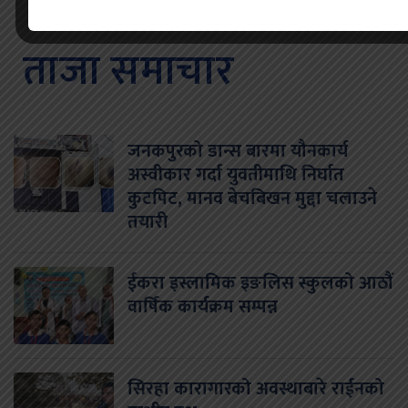
ताजा समाचार
जनकपुरको डान्स बारमा यौनकार्य
अस्वीकार गर्दा युवतीमाथि निर्घात
कुटपिट, मानव बेचबिखन मुद्दा चलाउने
तयारी
ईकरा इस्लामिक इङलिस स्कुलको आठौं
वार्षिक कार्यक्रम सम्पन्न
सिरहा कारागारको अवस्थाबारे राईनको