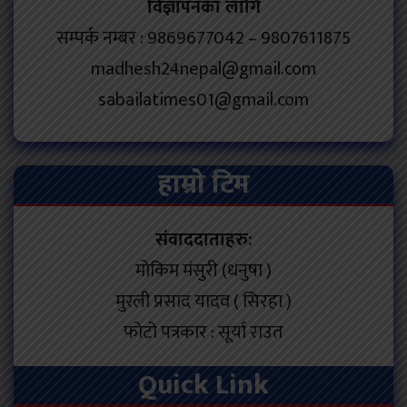
विज्ञापनका लागि
सम्पर्क नम्बर : 9869677042 – 9807611875
madhesh24nepal@gmail.com
sabailatimes01@gmail.com
हाम्रो टिम
संवाददाताहरु:
मोकिम मंसुरी (धनुषा )
मुरली प्रसाद यादव ( सिरहा )
फोटो पत्रकार : सूर्या राउत
Quick Link