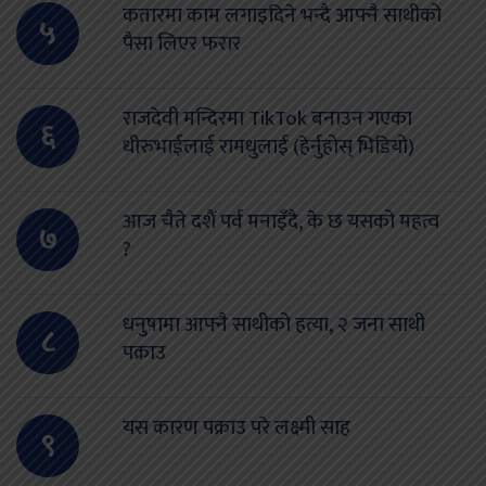
कतारमा काम लगाइदिने भन्दै आफ्नै साथीको
५
पैसा लिएर फरार
राजदेवी मन्दिरमा TikTok बनाउन गएका
६
धीरुभाईलाई रामधुलाई (हेर्नुहोस् भिडियो)
आज चैते दशैं पर्व मनाइँदै, के छ यसको महत्व
७
?
धनुषामा आफ्नै साथीको हत्या, २ जना साथी
८
पक्राउ
यस कारण पक्राउ परे लक्ष्मी साह
९