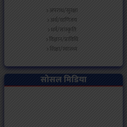
अपराध/सुरक्षा
अर्थ/वाणिजय
धर्म/सांस्कृति
विज्ञान/प्राविधि
शिक्षा/स्वास्थ्य
सोसल मिडिया