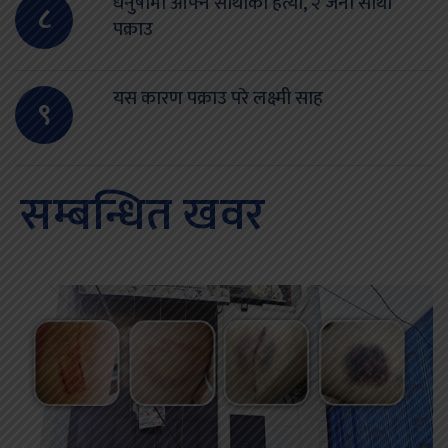
धनुषामा आफ्नै साथीको हत्या, २ जना साथी
८
पक्राउ
यस कारण पक्राउ परे लक्ष्मी साह
९
सम्बन्धित खवर