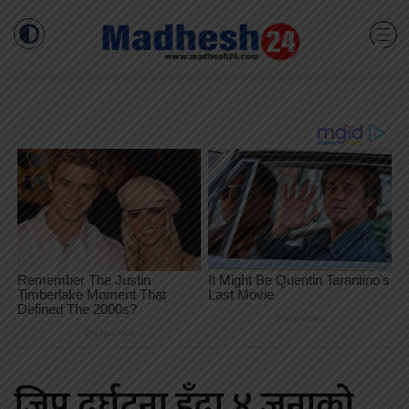
जिप दुर्घटना हुँदा ४ जनाको