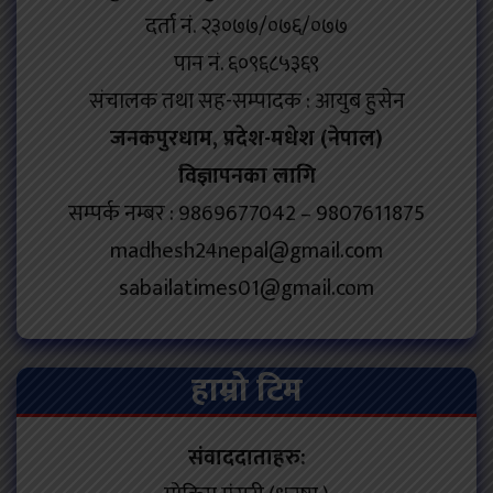
दर्ता नं. २३०७७/०७६/०७७
पान नं. ६०९६८५३६९
संचालक तथा सह-सम्पादक : आयुब हुसेन
जनकपुरधाम, प्रदेश-मधेश (नेपाल)
विज्ञापनका लागि
सम्पर्क नम्बर : 9869677042 – 9807611875
madhesh24nepal@gmail.com
sabailatimes01@gmail.com
हाम्रो टिम
संवाददाताहरु: