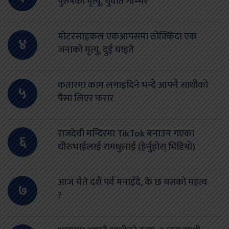
पुरुषको मृत्यू, युवति गम्भिर
मोटरसाइकल एकआपसमा ठोक्किँदा एक
४
जनाको मृत्यु, दुई घाइते
कतारमा काम लगाइदिने भन्दै आफ्नै साथीको
५
पैसा लिएर फरार
राजदेवी मन्दिरमा TikTok बनाउन गएका
६
धीरुभाईलाई रामधुलाई (हेर्नुहोस् भिडियो)
आज चैते दशैं पर्व मनाइँदै, के छ यसको महत्व
७
?