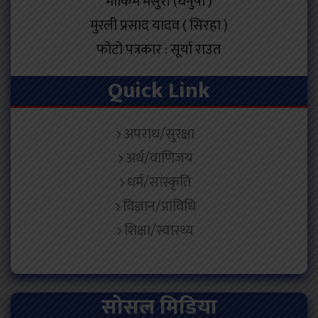
मोकिम मंसुरी (धनुषा )
मुरली प्रसाद यादव ( सिरहा )
फोटो पत्रकार : सूर्या राउत
Quick Link
अपराध/सुरक्षा
अर्थ/वाणिजय
धर्म/सांस्कृति
विज्ञान/प्राविधि
शिक्षा/स्वास्थ्य
सोसल मिडिया