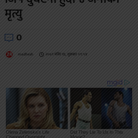
मृत्यु
0
madhesh
२०७९ मंसिर १६, शुक्रबार ०९:५४