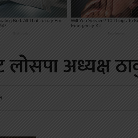
ाट लोसपा अध्यक्ष ठ
०९