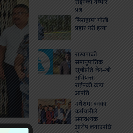
राईनको गम्भीर
प्रश्न
सिराहामा गोली
प्रहार गरी हत्या
रास्वपाको
समानुपातिक
सूचीप्रति जेन–जी
अभियन्ता
राईनको कडा
आपत्ति
मधेशमा वनका
कर्मचारीले
अनावश्यक
आरोप लगाएपछि