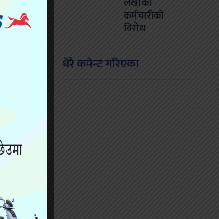
लेखाका
कर्मचारीको
विरोध
धेरै कमेन्ट गरिएका
 बनेका थिए ।