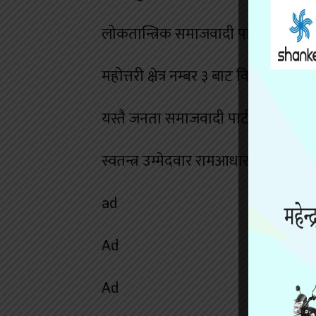
लोकतान्त्रिक समाजवादी पार्टी (लोसपा)
महोत्तरी क्षेत्र नम्बर ३ बाट विजयी भए
यस्तै जनता समाजवादी पार्टीका हरि न
स्वतन्त्र उम्मेदवार रामआधार कापरले १
ad
Ad
Ad