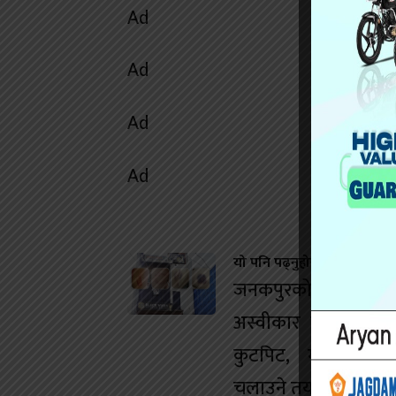
Ad
Ad
Ad
Ad
यो पनि पढ्नुहोस
जनकपुरको डान्स बारम
अस्वीकार गर्दा युवतीम
कुटपिट, मानव बेचबि
चलाउने तयारी