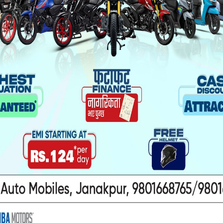
यो पनि पढ्नुहोस
ा यौनकार्य
सिरहा कारागारको अवस्थाबारे
ाथि निर्घात
राईनको गम्भीर प्रश्न
खन मुद्दा