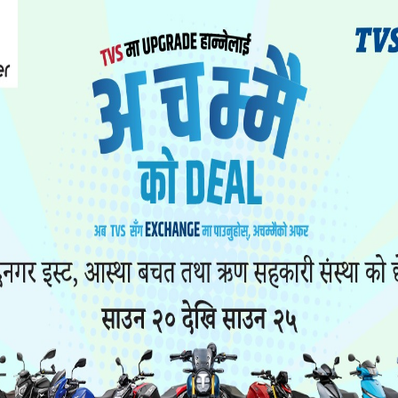
 का अध्यक्ष महन्थ ठाकुर विजयी भएका छन् ।
का ठाकुरले १६ हजार ३७५ मत पाए ।
ारायण यादवले १४ हजार ३२५ मत पाए ।
२ हजार ७३३ मत पाए । उनी नेकपा एमालेबाट बागी उम्मेदवार