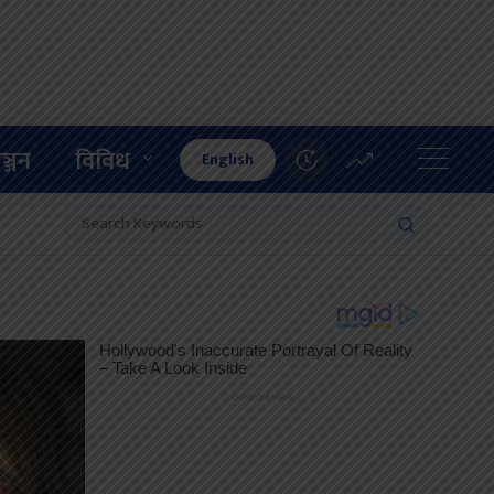
ञ्जन
विविध
English