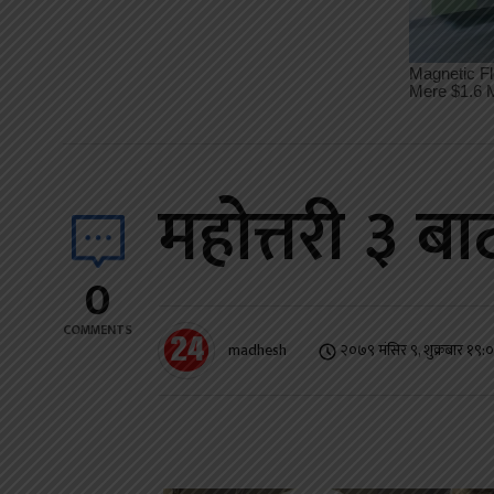
महोत्तरी ३ ब
0
COMMENTS
madhesh
२०७९ मंसिर ९, शुक्रबार १९: