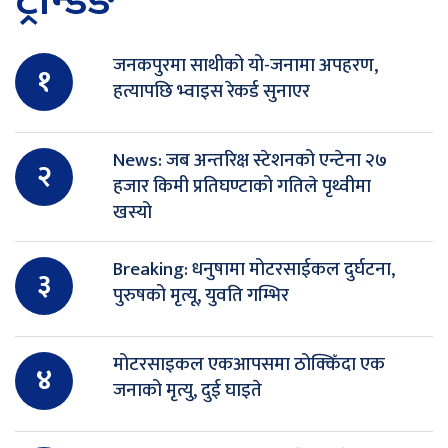
ट्रेन्डिङ
जनकपुरमा साथीको यो-जनामा अपहरण,
१
हत्यापछि भ्वाइस रेकर्ड सुनाएर
News: जब अन्तरिक्ष स्टेशनको एन्टेना २७
२
हजार किमी प्रतिघण्टाको गतिले पृथ्वीमा
खस्यो
Breaking: धनुषामा मोटरसाईकल दुर्घटना,
३
पुरुषको मृत्यू, युवति गम्भिर
मोटरसाइकल एकआपसमा ठोक्किँदा एक
४
जनाको मृत्यु, दुई घाइते