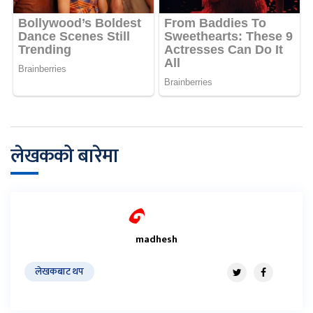
लेखकको बारेमा
madhesh
लेखकबाट थप