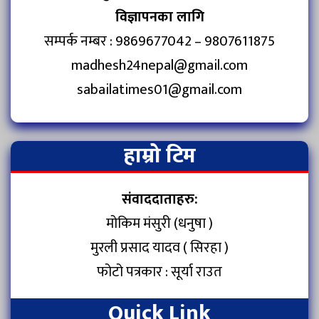
विज्ञापनका लागि
सम्पर्क नम्बर : 9869677042 – 9807611875
madhesh24nepal@gmail.com
sabailatimes01@gmail.com
हाम्रो टिम
संवाददाताहरु:
मोकिम मंसुरी (धनुषा )
मुरली प्रसाद यादव ( सिरहा )
फोटो पत्रकार : सूर्या राउत
Quick Link