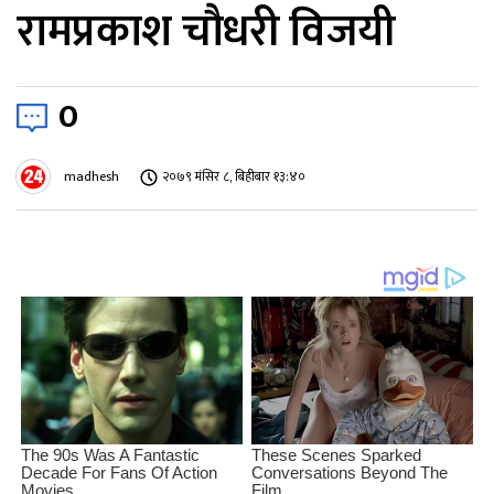
रामप्रकाश चौधरी विजयी
0
madhesh
२०७९ मंसिर ८, बिहीबार १३:४०