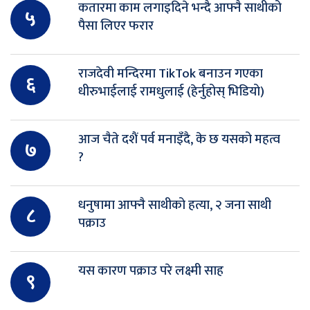
कतारमा काम लगाइदिने भन्दै आफ्नै साथीको
५
पैसा लिएर फरार
राजदेवी मन्दिरमा TikTok बनाउन गएका
६
धीरुभाईलाई रामधुलाई (हेर्नुहोस् भिडियो)
आज चैते दशैं पर्व मनाइँदै, के छ यसको महत्व
७
?
धनुषामा आफ्नै साथीको हत्या, २ जना साथी
८
पक्राउ
यस कारण पक्राउ परे लक्ष्मी साह
९