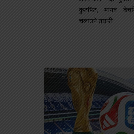
कुटपिट, मानव बेचबि
चलाउने तयारी