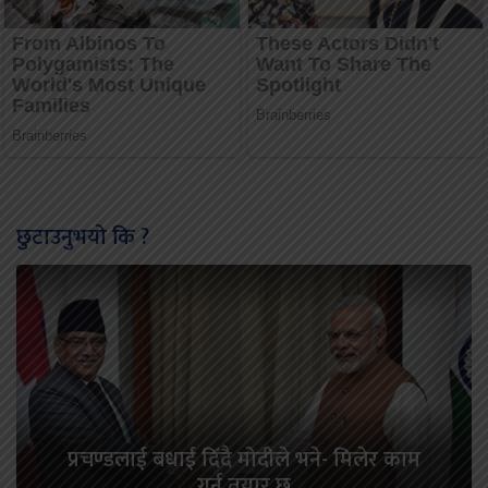
छुटाउनुभयो कि ?
प्रचण्डलाई बधाई दिँदै मोदीले भने- मिलेर काम
गर्न तयार छु