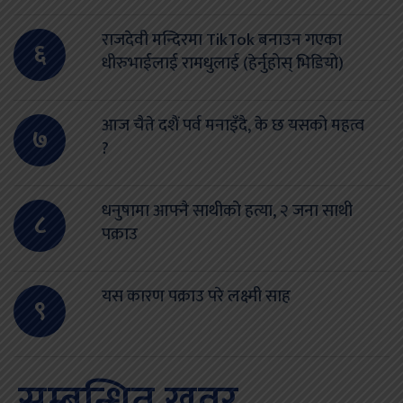
राजदेवी मन्दिरमा TikTok बनाउन गएका
६
धीरुभाईलाई रामधुलाई (हेर्नुहोस् भिडियो)
आज चैते दशैं पर्व मनाइँदै, के छ यसको महत्व
७
?
धनुषामा आफ्नै साथीको हत्या, २ जना साथी
८
पक्राउ
यस कारण पक्राउ परे लक्ष्मी साह
९
सम्बन्धित खवर