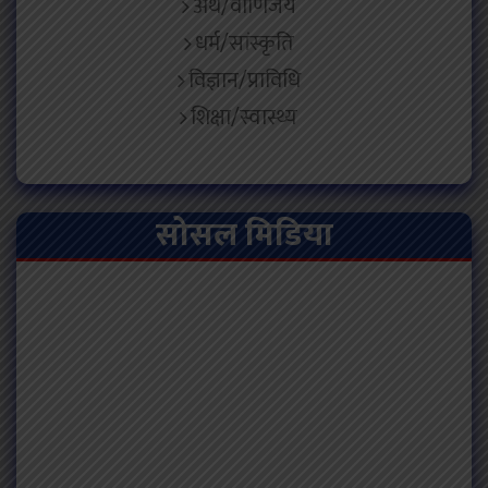
अर्थ/वाणिजय
धर्म/सांस्कृति
विज्ञान/प्राविधि
शिक्षा/स्वास्थ्य
सोसल मिडिया