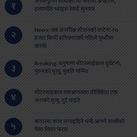
जनकपुरमा साथीको यो-जनामा अपहरण,
१
हत्यापछि भ्वाइस रेकर्ड सुनाएर
News: जब अन्तरिक्ष स्टेशनको एन्टेना २७
२
हजार किमी प्रतिघण्टाको गतिले पृथ्वीमा
खस्यो
Breaking: धनुषामा मोटरसाईकल दुर्घटना,
३
पुरुषको मृत्यू, युवति गम्भिर
मोटरसाइकल एकआपसमा ठोक्किँदा एक
४
जनाको मृत्यु, दुई घाइते
कतारमा काम लगाइदिने भन्दै आफ्नै साथीको
५
पैसा लिएर फरार