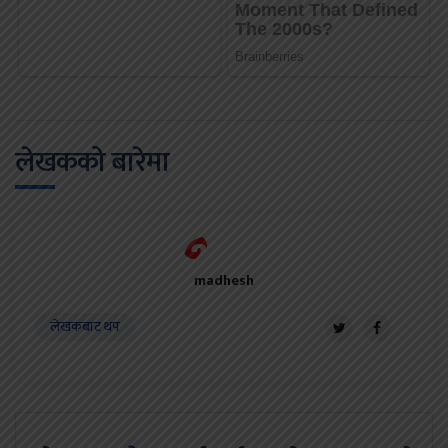
लेखकको बारेमा
madhesh
लेखकबाट थप