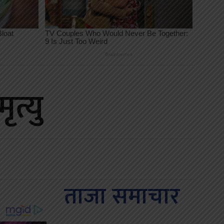
त्यु
ताजा समाचार