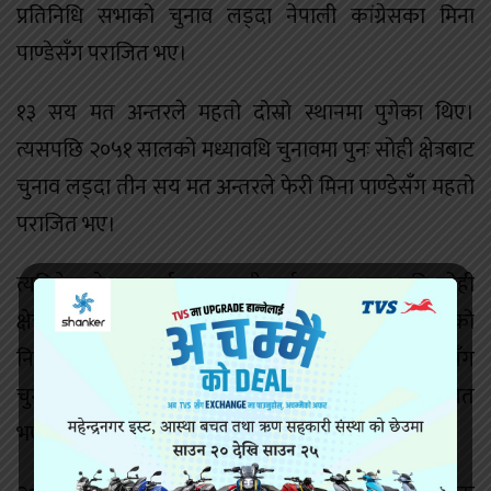
प्रतिनिधि सभाको चुनाव लड्दा नेपाली कांग्रेसका मिना
पाण्डेसँग पराजित भए।
१३ सय मत अन्तरले महतो दोस्रो स्थानमा पुगेका थिए।
त्यसपछि २०५१ सालको मध्यावधि चुनावमा पुनः सोही क्षेत्रबाट
चुनाव लड्दा तीन सय मत अन्तरले फेरी मिना पाण्डेसँग महतो
पराजित भए।
त्यतिबेला देशका पूर्व प्रधानमन्त्री सूर्यबहादुर थापा पनि सोही
क्षेत्रबाट चुनाव लड्दा थापा तेस्रो भएका थिए। २०५६ सालको
निर्वाचनमा फेरी महतोले मिना पाण्डे र सूर्यबहादुर थापासँग
चुनाव लडे तर त्यहाँ महतो अत्यधिक मत अन्तरले निर्वाचित
भए।