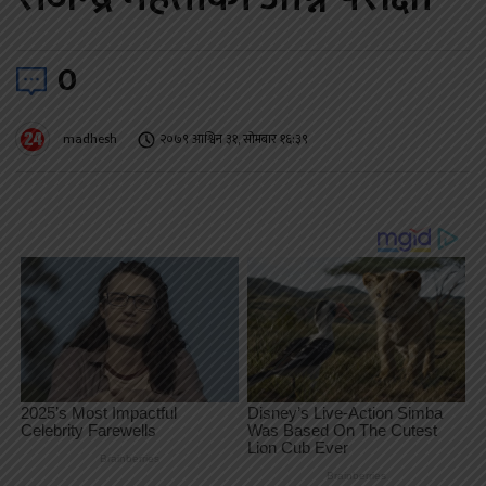
0
madhesh
२०७९ आश्विन ३१, सोमबार १६:३९