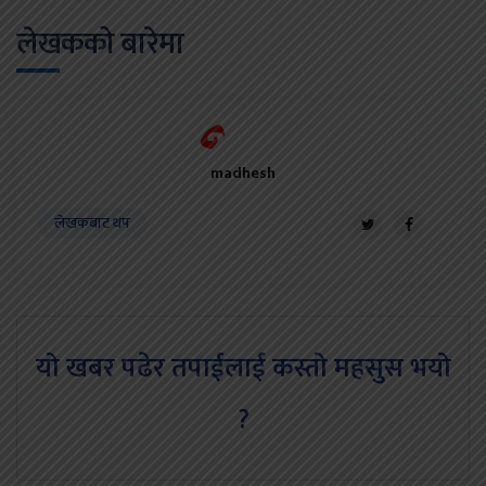
लेखकको बारेमा
madhesh
लेखकबाट थप
यो खबर पढेर तपाईलाई कस्तो महसुस भयो
?