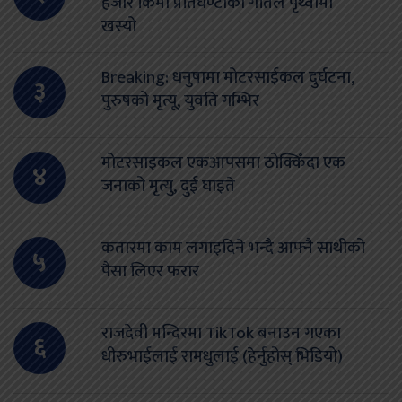
हजार किमी प्रतिघण्टाको गतिले पृथ्वीमा
खस्यो
Breaking: धनुषामा मोटरसाईकल दुर्घटना,
३
पुरुषको मृत्यू, युवति गम्भिर
मोटरसाइकल एकआपसमा ठोक्किँदा एक
४
जनाको मृत्यु, दुई घाइते
कतारमा काम लगाइदिने भन्दै आफ्नै साथीको
५
पैसा लिएर फरार
राजदेवी मन्दिरमा TikTok बनाउन गएका
६
धीरुभाईलाई रामधुलाई (हेर्नुहोस् भिडियो)