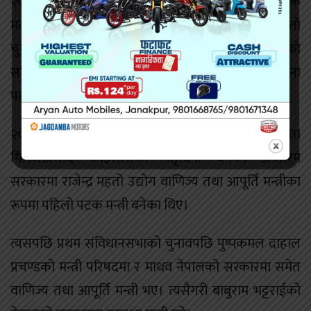
२०६४ सालको पहिलो संविधानसभाको चुनावमा अत्याधिक
मतले सदभावना पार्टीका अध्यक्षको हैसियतमा राजेन्द्र महतो
चुनाव जिते पनि २०७० सालमा भएको दोस्रो पटकको
संविधानसभाको चुनावमा राजेन्द्र महतो तराई मधेस सद्भावना
पार्टीका अध्यक्ष महेन्द्र राय यादवबाट पराजित भए।
२०६२/०६३ को जनआन्दोलनपश्चात् नेपाली कांग्रेसका नेता
गिरिजाप्रसाद कोइरालाको नेतृत्वमा बनेको अन्तरिम
सरकारमा राजेन्द्र महतो उद्योग वाणिज्य तथा आपूर्ति मन्त्रीका
रूपमा पहिलो पटक मन्त्री बनेका थिए।
त्यसपछि प्रथम संविधानसभाको चुनावपछि पुष्पकमल दाहाल
प्रचण्डको मन्त्री परिषदमा र माधव नेपालको सरकारमा समेत
वाणिज्य तथा आपूर्ति मन्त्री भए। त्यसैगरी बाबुराम भट्टराईको