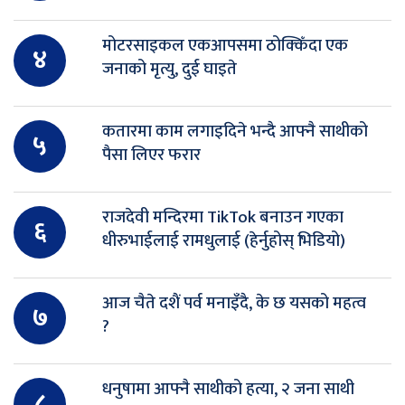
मोटरसाइकल एकआपसमा ठोक्किँदा एक
४
जनाको मृत्यु, दुई घाइते
कतारमा काम लगाइदिने भन्दै आफ्नै साथीको
५
पैसा लिएर फरार
राजदेवी मन्दिरमा TikTok बनाउन गएका
६
धीरुभाईलाई रामधुलाई (हेर्नुहोस् भिडियो)
आज चैते दशैं पर्व मनाइँदै, के छ यसको महत्व
७
?
धनुषामा आफ्नै साथीको हत्या, २ जना साथी
८