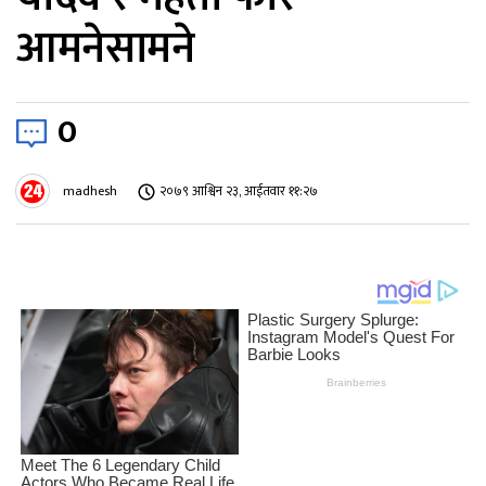
आमनेसामने
0
madhesh
२०७९ आश्विन २३, आईतवार ११:२७