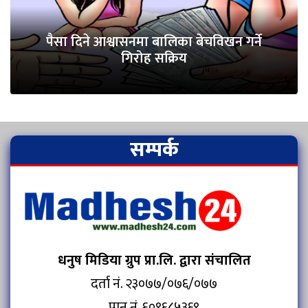
पैसा दिने आश्वासनमा बालिका बेचविखन गर्ने
गिरोह सक्रिय
सम्पर्क
धनुष मिडिया ग्रुप प्रा.लि. द्वारा संचालित
दर्ता नं. २३०७७/०७६/०७७
पान नं. ६०९६८५३६९