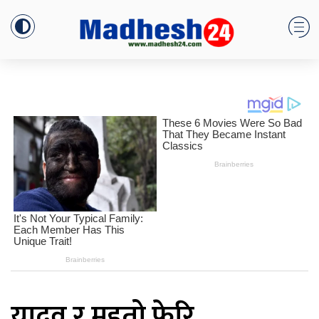
यादव र महतो फेरि