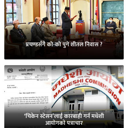
प्रचण्डसँगै को-को पुगे शीतल निवास ?
‘चिकेन स्टेसन’लाई कारबाही गर्न मधेशी
आयोगकाे पत्राचार