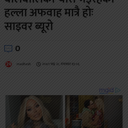
हल्ला अफवाह मात्रै होः
साइवर ब्यूरो
0
madhesh
२०७९ भाद्र २८, मंगलवार १३:०६