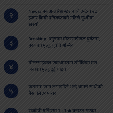
News: जब अन्तरिक्ष स्टेशनको एन्टेना २७
२
हजार किमी प्रतिघण्टाको गतिले पृथ्वीमा
खस्यो
Breaking: धनुषामा मोटरसाईकल दुर्घटना,
३
पुरुषको मृत्यू, युवति गम्भिर
मोटरसाइकल एकआपसमा ठोक्किँदा एक
४
जनाको मृत्यु, दुई घाइते
कतारमा काम लगाइदिने भन्दै आफ्नै साथीको
५
पैसा लिएर फरार
राजदेवी मन्दिरमा TikTok बनाउन गएका