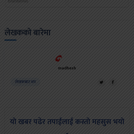
लेखकको बारेमा
madhesh
लेखकबाट थप
यो खबर पढेर तपाईलाई कस्तो महसुस भयो