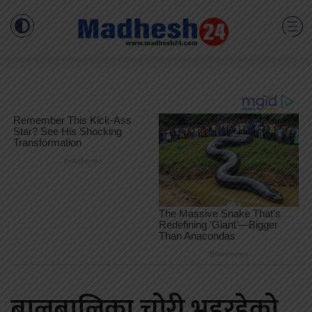
बालबालिका चोरी भइरहेको