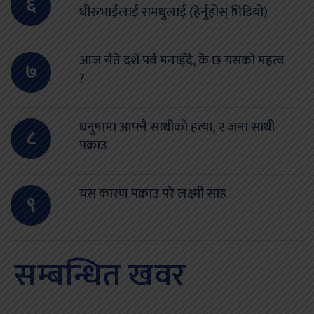
६
धीरुभाईलाई रामधुलाई (हेर्नुहोस् भिडियो)
आज चैते दशैं पर्व मनाइँदै, के छ यसको महत्व
७
?
धनुषामा आफ्नै साथीको हत्या, २ जना साथी
८
पक्राउ
यस कारण पक्राउ परे लक्ष्मी साह
९
सम्बन्धित खवर