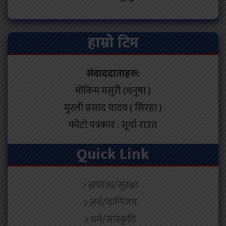
हाम्रो टिम
संवाददाताहरु:
मोकिम मंसुरी (धनुषा )
मुरली प्रसाद यादव ( सिरहा )
फोटो पत्रकार : सूर्या राउत
Quick Link
अपराध/सुरक्षा
अर्थ/वाणिजय
धर्म/सांस्कृति