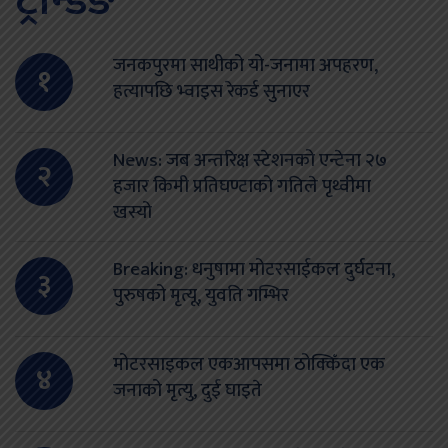
ट्रेन्डिङ
जनकपुरमा साथीको यो-जनामा अपहरण,
१
हत्यापछि भ्वाइस रेकर्ड सुनाएर
News: जब अन्तरिक्ष स्टेशनको एन्टेना २७
२
हजार किमी प्रतिघण्टाको गतिले पृथ्वीमा
खस्यो
Breaking: धनुषामा मोटरसाईकल दुर्घटना,
३
पुरुषको मृत्यू, युवति गम्भिर
मोटरसाइकल एकआपसमा ठोक्किँदा एक
४
जनाको मृत्यु, दुई घाइते