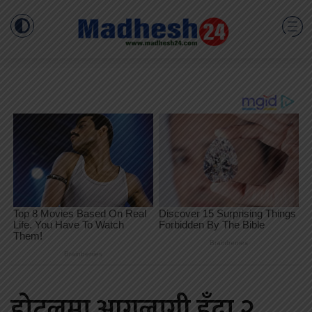
होटलमा आगलागी हुँदा २