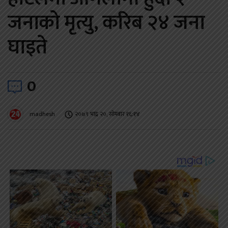
जनाको मृत्यु, करिब २४ जना
घाइते
0
madhesh
२०७९ भाद्र २०, सोमबार १६:१४