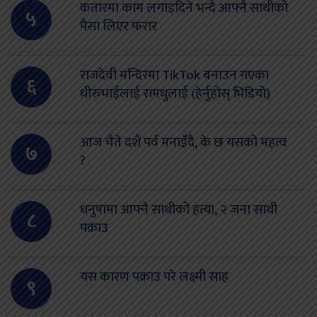
कतारमा काम लगाइदिने भन्दै आफ्नै साथीको
५
पैसा लिएर फरार
राजदेवी मन्दिरमा TikTok बनाउन गएका
६
धीरुभाईलाई रामधुलाई (हेर्नुहोस् भिडियो)
आज चैते दशैं पर्व मनाइँदै, के छ यसको महत्व
७
?
धनुषामा आफ्नै साथीको हत्या, २ जना साथी
८
पक्राउ
यस कारण पक्राउ परे लक्ष्मी साह
९