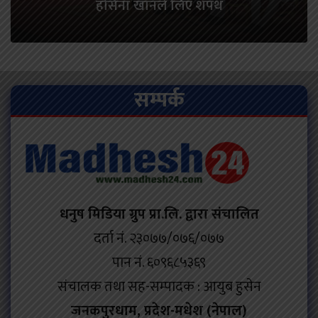
हसिना खानले लिए शपथ
सम्पर्क
धनुष मिडिया ग्रुप प्रा.लि. द्वारा संचालित
दर्ता नं. २३०७७/०७६/०७७
पान नं. ६०९६८५३६९
संचालक तथा सह-सम्पादक : आयुब हुसेन
जनकपुरधाम, प्रदेश-मधेश (नेपाल)