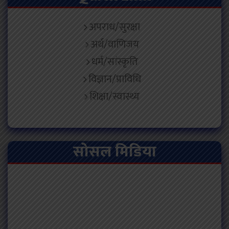
अपराध/सुरक्षा
अर्थ/वाणिजय
धर्म/सांस्कृति
विज्ञान/प्राविधि
शिक्षा/स्वास्थ्य
सोसल मिडिया