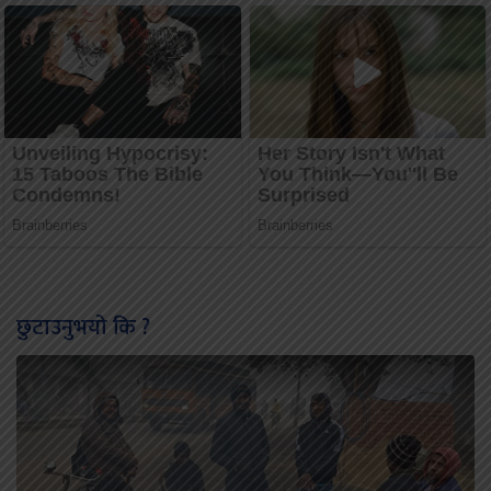
छुटाउनुभयो कि ?