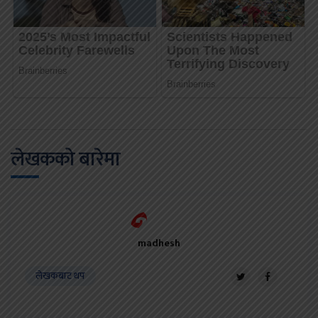
लेखकको बारेमा
madhesh
लेखकबाट थप